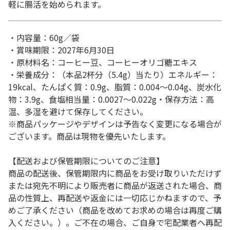
軽に腸活を始められます。
・内容量：60g／袋
・賞味期限：2027年6月30日
・原材料名：コーヒー豆、コーヒーオリゴ糖エキス
・栄養成分：（本品2杯分（5.4g）当たり）エネルギー：
19kcal、たんぱく質：0.9g、脂質：0.004～0.04g、炭水化
物：3.9g、食塩相当量：0.0027～0.022g・保存方法：高
温、多湿を避けて保存してください。
※商品パッケージやデザインは予告なく変更になる場合が
ございます。商品は現物を優先いたします。
【配送および保管期限についてのご注意】
商品の配送後、保管期限内に商品をお受け取りいただけず
または宛先不明により販売者に商品が返送された場合、商
品の性質上、再配送や返金には一切応じかねますので、予
めご了承ください（商品を改めてお求めの場合は再度ご購
入ください。）。ご不在の場合、ご自身で宅配業者へ再配