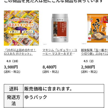
この商品を見た人は他にこんな商品も買っています
「20点以上詰め合わせ！
マキシム「レギュラー・コ
越後製菓「生一番き
ロスおたすけセット」
ーヒー マスターおすすめ
り切り餅」210g×1
の甘く華やかな香りブレン
ド」200g×12袋
4.0
（18）
4.5
（2）
3,980円
8,480円
2,980円
(送料・税込)
(送料・税込)
(送料・税込)
送料
販売価格に含まれます。
発送方
ゆうパック
法