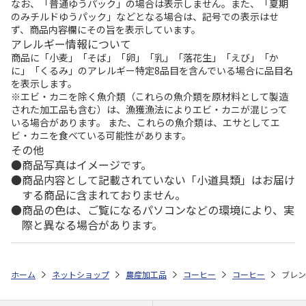
なお、「普通ゆうパック」の場合は表示しません。また、「夏期
のみチルドゆうパック」などとなる場合は、記号での表示はせ
ず、商品内容欄にその旨を表示しています。
アレルギー情報について
商品に「小麦」「そば」「卵」「乳」「落花生」「えび」「か
に」「くるみ」のアレルギー特定8品目を含んでいる場合に品目名
を表示します。
※エビ・カニを除く魚介類（これらの魚介類を原材料として製造
された加工品も含む）は、漁獲漁法によりエビ・カニが混じって
いる場合があります。 また、これらの魚介類は、エサとしてエ
ビ・カニを食べている可能性があります。
その他
商品写真はイメージです。
商品内容として記載されていない「小道具類」はお届け
する商品に含まれておりません。
商品の色は、ご覧になるパソコンなどの環境により、実
際と異なる場合があります。
ホーム
ネットショップ
農産加工品
コーヒー
コーヒー
ブレン