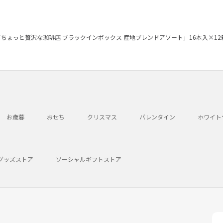
F「ちょっと贅沢な珈琲店 ブラックインボックス 産地ブレンドアソート」16本入×12
お歳暮
おせち
クリスマス
バレンタイン
ホワイト
グッズストア
ソーシャルギフトストア