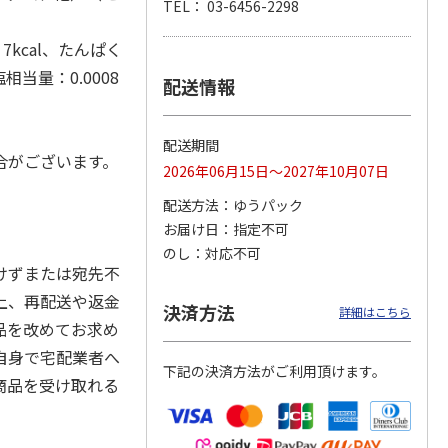
TEL： 03-6456-2298
kcal、たんぱく
塩相当量：0.0008
配送情報
＜お中元＞アイスコ
スターバックス オ
mikiya coffee
rs』
ーヒーセット
リガミドリップコー
『With Flowers』
ヒーギフトＡ【弔事
赤
…
用】
4.0
（1）
5.0
（1）
配送期間
合がございます。
4,320円
1,580円
2,210円
2026年06月15日～2027年10月07日
(送料・税込)
(送料・税込)
(送料・税込)
配送方法
ゆうパック
お届け日
指定不可
のし
対応不可
けずまたは宛先不
上、再配送や返金
決済方法
詳細はこちら
品を改めてお求め
自身で宅配業者へ
下記の決済方法がご利用頂けます。
商品を受け取れる