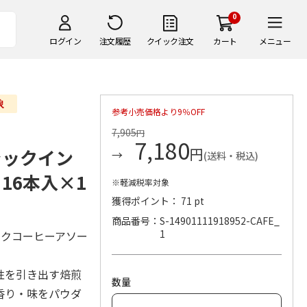
0
ログイン
注文履歴
クイック注文
カート
メニュー
参考小売価格より9％OFF
7,905
円
7,180
円
ラックイン
(送料・税込)
16本入×1
※軽減税率対象
獲得ポイント： 71 pt
商品番号
S-14901111918952-CAFE_
1
ックコーヒーアソー
性を引き出す焙煎
数量
香り・味をパウダ