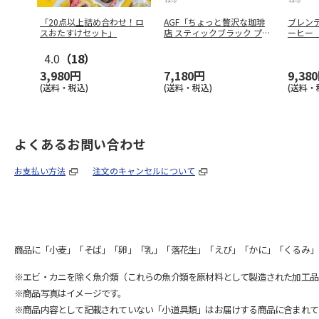
「20点以上詰め合わせ！ロ
AGF「ちょっと贅沢な珈琲
ブレン
スおたすけセット」
店 スティックブラック プレ
ーヒー
ミア
…
0g×1
…
4.0
（18）
3,980円
7,180円
9,38
(送料・税込)
(送料・税込)
(送料・
よくあるお問い合わせ
お支払い方法
注文のキャンセルについて
商品に「小麦」「そば」「卵」「乳」「落花生」「えび」「かに」「くるみ」
※エビ・カニを除く魚介類（これらの魚介類を原材料として製造された加工品
※商品写真はイメージです。
※商品内容として記載されていない「小道具類」はお届けする商品に含まれて