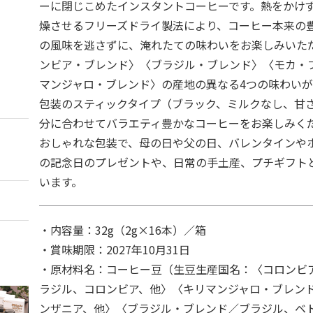
ーに閉じこめたインスタントコーヒーです。熱をかけず
燥させるフリーズドライ製法により、コーヒー本来の
の風味を逃さずに、淹れたての味わいをお楽しみいただ
ンビア・ブレンド〉〈ブラジル・ブレンド〉〈モカ・
マンジャロ・ブレンド〉の産地の異なる4つの味わいが
包装のスティックタイプ（ブラック、ミルクなし、甘
分に合わせてバラエティ豊かなコーヒーをお楽しみく
おしゃれな包装で、母の日や父の日、バレンタインや
の記念日のプレゼントや、日常の手土産、プチギフト
います。
・内容量：32g（2g×16本）／箱
・賞味期限：2027年10月31日
・原材料名：コーヒー豆（生豆生産国名：〈コロンビ
ラジル、コロンビア、他〉〈キリマンジャロ・ブレン
ンザニア、他〉〈ブラジル・ブレンド／ブラジル、ベ