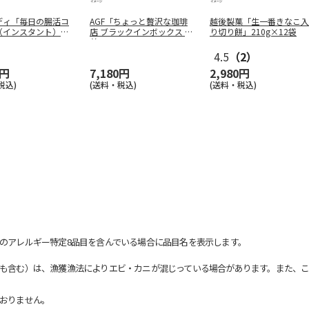
ディ「毎日の腸活コ
AGF「ちょっと贅沢な珈琲
越後製菓「生一番きなこ入
（インスタント）」6
店 ブラックインボックス 焙
り切り餅」210g×12袋
煎ア
…
4.5
（2）
0円
7,180円
2,980円
税込)
(送料・税込)
(送料・税込)
のアレルギー特定8品目を含んでいる場合に品目名を表示します。
も含む）は、漁獲漁法によりエビ・カニが混じっている場合があります。また、こ
おりません。