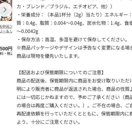
カ・ブレンド／ブラジル、エチオピア、他〉）
・栄養成分：（本品1杯分（2g）当たり）エネルギー：7
質：0.4g、脂質：0.004～0.04g、炭水化物：1.4g、食
お中元＞コーヒー
＜お中元＞無糖アイ
＜お中元＞無糖アイ
mikiya coffee
～0.0042g
リー＆リキッドコ
スコーヒー４本
スコーヒー１２本
『With Flowe
ヒーギフト
黄
…
・保存方法：高温、多湿を避けて保存してください。
※商品パッケージやデザインは予告なく変更になる場
,500円
3,780円
6,980円
2,350円
送料・税込)
(送料・税込)
(送料・税込)
(送料・税込)
商品は現物を優先いたします。
【配送および保管期限についてのご注意】
商品の配送後、保管期限内に商品をお受け取りいただ
明により販売者に商品が返送された場合、商品の性質
には一切応じかねますので、予めご了承ください（商
の場合は再度ご購入ください。）。ご不在の場合、ご
再配達依頼を行っていただくとともに、保管期限内に
よう、十分にご注意ください。