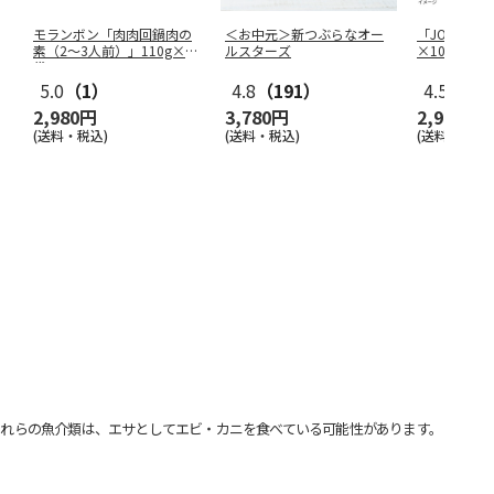
モランボン「肉肉回鍋肉の
＜お中元＞新つぶらなオー
「JOMON N
素（2～3人前）」110g×40
ルスターズ
×10袋
袋
5.0
（1）
4.8
（191）
4.5
（4）
2,980円
3,780円
2,980円
(送料・税込)
(送料・税込)
(送料・税込)
れらの魚介類は、エサとしてエビ・カニを食べている可能性があります。