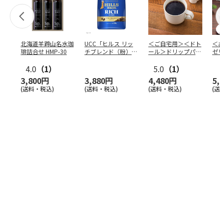
北海道羊蹄山名水珈
UCC「ヒルス リッ
＜ご自宅用＞＜ドト
＜
琲詰合せ HMP-30
チブレンド（粉）」
ール＞ドリップパッ
ゼ
210g×6袋
ク深煎りブレンド
ー
4.0
（1）
１０
5.0
…
（1）
3,800円
3,880円
4,480円
5
(送料・税込)
(送料・税込)
(送料・税込)
(