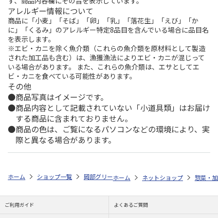
ず、商品内容欄にその旨を表示しています。
アレルギー情報について
商品に「小麦」「そば」「卵」「乳」「落花生」「えび」「か
に」「くるみ」のアレルギー特定8品目を含んでいる場合に品目名
を表示します。
※エビ・カニを除く魚介類（これらの魚介類を原材料として製造
された加工品も含む）は、漁獲漁法によりエビ・カニが混じって
いる場合があります。 また、これらの魚介類は、エサとしてエ
ビ・カニを食べている可能性があります。
その他
商品写真はイメージです。
商品内容として記載されていない「小道具類」はお届け
する商品に含まれておりません。
商品の色は、ご覧になるパソコンなどの環境により、実
際と異なる場合があります。
ホーム
ショップ一覧
岡部グリーン（Jewelry Plant）
ウコンの克力 1
ホーム
ネットショップ
惣菜・加
ご利用ガイド
よくあるご質問