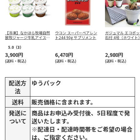
【冷凍】なかほら牧場自然
ウコン スーパーペアレン
ガジュマル エコポッ
放牧ジャージ牛乳アイス6
ト244 90g サプリメント
石付 4号（ホワイト
個セット（3種×各2）
5.0
（3）
3,900円
6,470円
2,980円
(送料・税込)
(送料・税込)
(送料・税込)
配送方
ゆうパック
法
送料
販売価格に含まれます。
発送に
商品はお申込み受付後、5日程度で発
ついて
送いたします。
※配達日・配達時間帯をご希望の場合
は、ご指定ください。