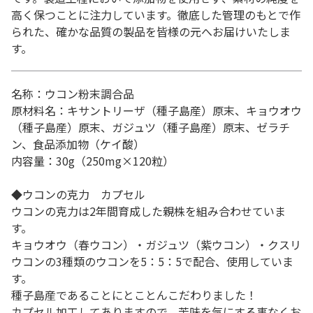
高く保つことに注力しています。徹底した管理のもとで作
られた、確かな品質の製品を皆様の元へお届けいたしま
す。
名称：ウコン粉末調合品
原材料名：キサントリーザ（種子島産）原末、キョウオウ
（種子島産）原末、ガジュツ（種子島産）原末、ゼラチ
ン、食品添加物（ケイ酸）
内容量：30g（250mg×120粒）
◆ウコンの克力 カプセル
ウコンの克力は2年間育成した親株を組み合わせていま
す。
キョウオウ（春ウコン）・ガジュツ（紫ウコン）・クスリ
ウコンの3種類のウコンを5：5：5で配合、使用していま
す。
種子島産であることにとことんこだわりました！
カプセル加工してありますので、苦味を気にする事なくお