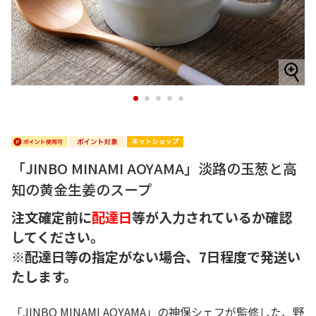
1
2
3
4
5
「JINBO MINAMI AOYAMA」淡路の玉葱と高
知の黄金生姜のスープ
注文確定前に
配達日
等が入力されているか確認
してください。
※配達日等の指定がない場合、7日程度で発送い
たします。
「JINBO MINAMI AOYAMA」の神保シェフが監修した、野