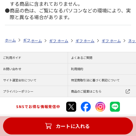
する商品に含まれておりません。
商品の色は、ご覧になるパソコンなどの環境により、実
際と異なる場合があります。
ホーム
ギフトストア
お中元・夏ギフト特集 2026
おつまみ・お惣菜
ホーム
ギフトストア
ホーム
ギフトストア
お中元・夏ギフト特集 2026
ホーム
ギフトストア
お中元・夏ギフト特集
ホーム
ネッ
お
お
ご利用ガイド
よくあるご質問
お問い合わせ
利用規約
サイト運営会社について
特定商取引法に基づく表記について
プライバシーポリシー
商品のご提案はこちら
SNSでお得な情報発信中
カートに入れる
Copyright (C) JAPAN POST Co.,Ltd. All Rights Reserved.