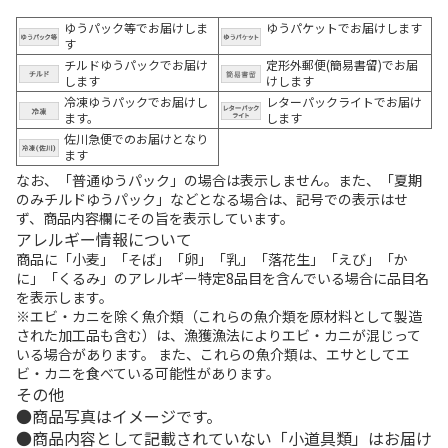
ゆうパック等でお届けしま
ゆうパケットでお届けします
す
チルドゆうパックでお届け
定形外郵便(簡易書留)でお届
します
けします
冷凍ゆうパックでお届けし
レターパックライトでお届け
ます。
します
佐川急便でのお届けとなり
ます
なお、「普通ゆうパック」の場合は表示しません。また、「夏期
のみチルドゆうパック」などとなる場合は、記号での表示はせ
ず、商品内容欄にその旨を表示しています。
アレルギー情報について
商品に「小麦」「そば」「卵」「乳」「落花生」「えび」「か
に」「くるみ」のアレルギー特定8品目を含んでいる場合に品目名
を表示します。
※エビ・カニを除く魚介類（これらの魚介類を原材料として製造
された加工品も含む）は、漁獲漁法によりエビ・カニが混じって
いる場合があります。 また、これらの魚介類は、エサとしてエ
ビ・カニを食べている可能性があります。
その他
商品写真はイメージです。
商品内容として記載されていない「小道具類」はお届け