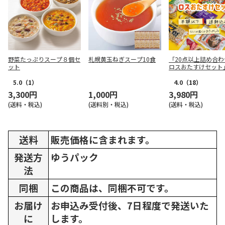
野菜たっぷりスープ８個セ
札幌黄玉ねぎスープ10食
「20点以上詰め合わ
ット
ロスおたすけセット
5.0
（1）
4.0
（18）
3,300円
1,000円
3,980円
(送料・税込)
(送料別・税込)
(送料・税込)
送料
販売価格に含まれます。
発送方
ゆうパック
法
同梱
この商品は、同梱不可です。
お届け
お申込み受付後、7日程度で発送いた
に
します。