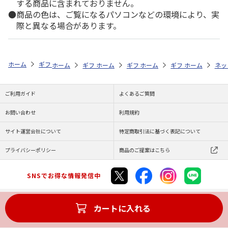
する商品に含まれておりません。
商品の色は、ご覧になるパソコンなどの環境により、実
際と異なる場合があります。
ホーム
ギフトストア
お中元・夏ギフト特集 2026
そうめん・麺類
ホーム
ギフトストア
ホーム
ギフトストア
お中元・夏ギフト特集 2026
ホーム
ギフトストア
お中元・夏ギフト特集
ホーム
ネッ
お
そ
ご利用ガイド
よくあるご質問
お問い合わせ
利用規約
サイト運営会社について
特定商取引法に基づく表記について
プライバシーポリシー
商品のご提案はこちら
SNSでお得な情報発信中
カートに入れる
Copyright (C) JAPAN POST Co.,Ltd. All Rights Reserved.