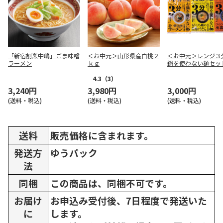
「新宿割烹中嶋」ごま味噌
＜お中元＞山形県産白桃２
＜お中元＞レンジ３
ラーメン
ｋｇ
鍋を使わない麺セッ
4.3
（3）
3,240円
3,980円
3,000円
(送料・税込)
(送料・税込)
(送料・税込)
送料
販売価格に含まれます。
発送方
ゆうパック
法
同梱
この商品は、同梱不可です。
お届け
お申込み受付後、7日程度で発送いた
に
します。