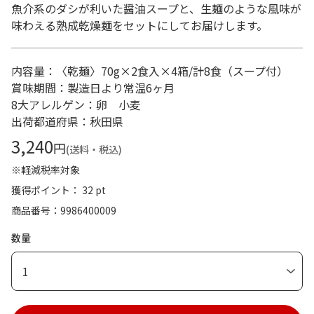
魚介系のダシが利いた醤油スープと、生麺のような風味が
味わえる熟成乾燥麺をセットにしてお届けします。
内容量：〈乾麺〉70g×2食入×4箱/計8食（スープ付）
賞味期間：製造日より常温6ヶ月
8大アレルゲン：卵 小麦
出荷都道府県：秋田県
3,240
円
(送料・税込)
※軽減税率対象
獲得ポイント： 32 pt
商品番号
9986400009
数量
1