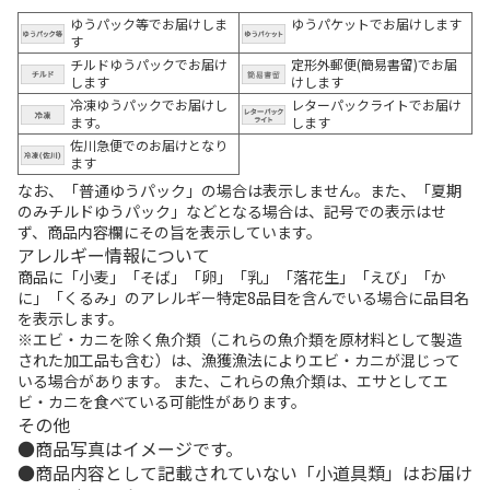
ゆうパック等でお届けしま
ゆうパケットでお届けします
す
チルドゆうパックでお届け
定形外郵便(簡易書留)でお届
します
けします
冷凍ゆうパックでお届けし
レターパックライトでお届け
ます。
します
佐川急便でのお届けとなり
ます
なお、「普通ゆうパック」の場合は表示しません。また、「夏期
のみチルドゆうパック」などとなる場合は、記号での表示はせ
ず、商品内容欄にその旨を表示しています。
アレルギー情報について
商品に「小麦」「そば」「卵」「乳」「落花生」「えび」「か
に」「くるみ」のアレルギー特定8品目を含んでいる場合に品目名
を表示します。
※エビ・カニを除く魚介類（これらの魚介類を原材料として製造
された加工品も含む）は、漁獲漁法によりエビ・カニが混じって
いる場合があります。 また、これらの魚介類は、エサとしてエ
ビ・カニを食べている可能性があります。
その他
商品写真はイメージです。
商品内容として記載されていない「小道具類」はお届け