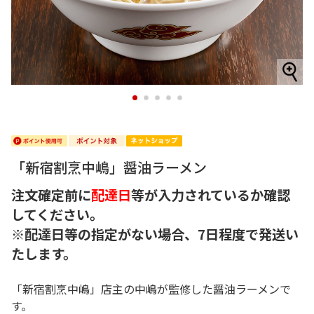
1
2
3
4
5
「新宿割烹中嶋」醤油ラーメン
注文確定前に
配達日
等が入力されているか確認
してください。
※配達日等の指定がない場合、7日程度で発送い
たします。
「新宿割烹中嶋」店主の中嶋が監修した醤油ラーメンで
す。