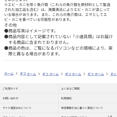
※エビ・カニを除く魚介類（これらの魚介類を原材料として製造
された加工品も含む）は、漁獲漁法によりエビ・カニが混じって
いる場合があります。 また、これらの魚介類は、エサとしてエ
ビ・カニを食べている可能性があります。
その他
商品写真はイメージです。
商品内容として記載されていない「小道具類」はお届け
する商品に含まれておりません。
商品の色は、ご覧になるパソコンなどの環境により、実
際と異なる場合があります。
ホーム
ギフトストア
お中元・夏ギフト特集 2026
おつまみ・お惣菜
ホーム
ギフトストア
ホーム
ギフトストア
お中元・夏ギフト特集 2026
ホーム
ギフトストア
お中元・夏ギフト特集
ホーム
ネッ
お
お
ご利用ガイド
よくあるご質問
お問い合わせ
利用規約
サイト運営会社について
特定商取引法に基づく表記について