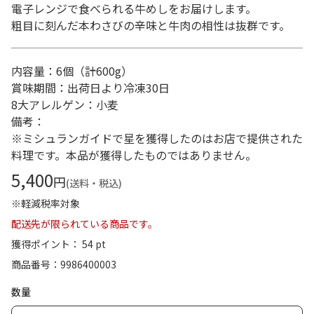
電子レンジで食べられる牛めしをお届けします。
粗目に刻んだ本わさびの辛味と牛肉の相性は抜群です。
内容量：6個（計600g）
賞味期間：出荷日より冷凍30日
8大アレルゲン：小麦
備考：
※ミシュランガイドで星を獲得したのはお店で提供された
料理です。本品が獲得したものではありません。
5,400
円
(送料・税込)
※軽減税率対象
配送先が限られている商品です。
獲得ポイント： 54 pt
商品番号
9986400003
数量