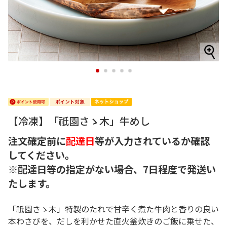
1
2
3
4
5
【冷凍】「祇園さゝ木」牛めし
注文確定前に
配達日
等が入力されているか確認
してください。
※配達日等の指定がない場合、7日程度で発送い
たします。
「祇園さゝ木」特製のたれで甘辛く煮た牛肉と香りの良い
本わさびを、だしを利かせた直火釜炊きのご飯に乗せた、