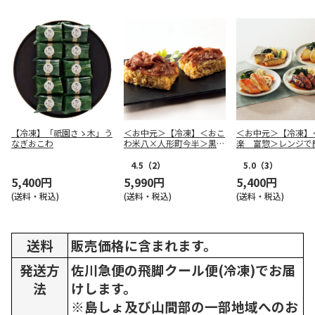
【冷凍】「祇園さゝ木」う
＜お中元＞【冷凍】＜おこ
＜お中元＞【冷凍】
なぎおこわ
わ米八×人形町今半＞黒毛
楽 富惣＞レンジで
和牛のすき焼きおこわＢ
骨とり煮魚上手
4.5
（2）
5.0
（3）
5,400円
5,990円
5,400円
(送料・税込)
(送料・税込)
(送料・税込)
送料
販売価格に含まれます。
発送方
佐川急便の飛脚クール便(冷凍)でお届
法
けします。
※島しょ及び山間部の一部地域へのお