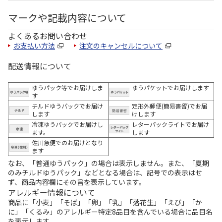
マークや記載内容について
よくあるお問い合わせ
お支払い方法
注文のキャンセルについて
配送情報について
ゆうパック等でお届けしま
ゆうパケットでお届けします
す
チルドゆうパックでお届け
定形外郵便(簡易書留)でお届
します
けします
冷凍ゆうパックでお届けし
レターパックライトでお届け
ます。
します
佐川急便でのお届けとなり
ます
なお、「普通ゆうパック」の場合は表示しません。また、「夏期
のみチルドゆうパック」などとなる場合は、記号での表示はせ
ず、商品内容欄にその旨を表示しています。
アレルギー情報について
商品に「小麦」「そば」「卵」「乳」「落花生」「えび」「か
に」「くるみ」のアレルギー特定8品目を含んでいる場合に品目名
を表示します。