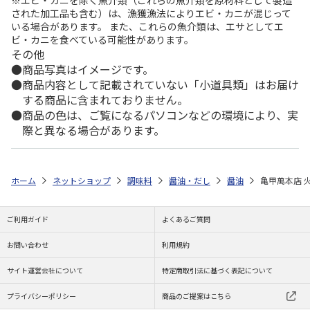
された加工品も含む）は、漁獲漁法によりエビ・カニが混じって
いる場合があります。 また、これらの魚介類は、エサとしてエ
ビ・カニを食べている可能性があります。
その他
商品写真はイメージです。
商品内容として記載されていない「小道具類」はお届け
する商品に含まれておりません。
商品の色は、ご覧になるパソコンなどの環境により、実
際と異なる場合があります。
ホーム
ネットショップ
調味料
醤油・だし
醤油
亀甲萬本店 
ご利用ガイド
よくあるご質問
お問い合わせ
利用規約
サイト運営会社について
特定商取引法に基づく表記について
プライバシーポリシー
商品のご提案はこちら