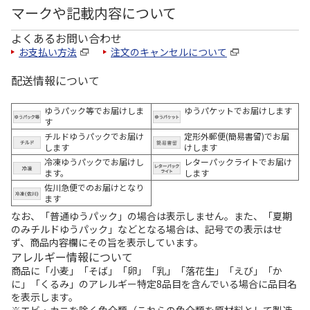
マークや記載内容について
よくあるお問い合わせ
お支払い方法
注文のキャンセルについて
配送情報について
ゆうパック等でお届けしま
ゆうパケットでお届けします
す
チルドゆうパックでお届け
定形外郵便(簡易書留)でお届
します
けします
冷凍ゆうパックでお届けし
レターパックライトでお届け
ます。
します
佐川急便でのお届けとなり
ます
なお、「普通ゆうパック」の場合は表示しません。また、「夏期
のみチルドゆうパック」などとなる場合は、記号での表示はせ
ず、商品内容欄にその旨を表示しています。
アレルギー情報について
商品に「小麦」「そば」「卵」「乳」「落花生」「えび」「か
に」「くるみ」のアレルギー特定8品目を含んでいる場合に品目名
を表示します。
※エビ・カニを除く魚介類（これらの魚介類を原材料として製造