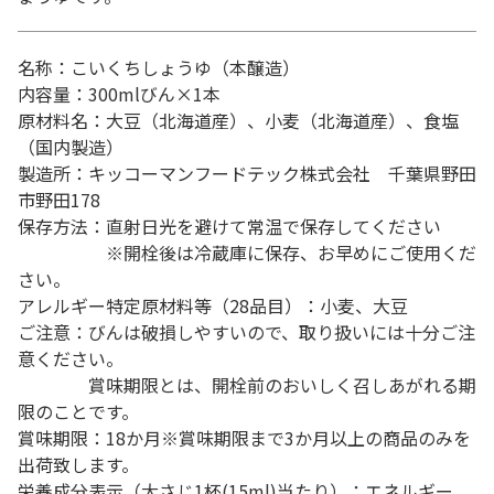
名称：こいくちしょうゆ（本醸造）
内容量：300mlびん×1本
原材料名：大豆（北海道産）、小麦（北海道産）、食塩
（国内製造）
製造所：キッコーマンフードテック株式会社 千葉県野田
市野田178
保存方法：直射日光を避けて常温で保存してください
※開栓後は冷蔵庫に保存、お早めにご使用くだ
さい。
アレルギー特定原材料等（28品目）：小麦、大豆
ご注意：びんは破損しやすいので、取り扱いには十分ご注
意ください。
賞味期限とは、開栓前のおいしく召しあがれる期
限のことです。
賞味期限：18か月※賞味期限まで3か月以上の商品のみを
出荷致します。
栄養成分表示（大さじ1杯(15ml)当たり）：エネルギー