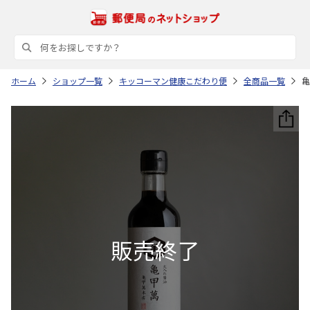
ホーム
ショップ一覧
キッコーマン健康こだわり便
全商品一覧
亀