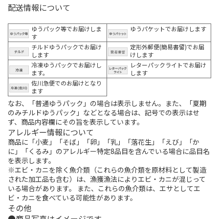
配送情報について
ゆうパック等でお届けしま
ゆうパケットでお届けします
す
チルドゆうパックでお届け
定形外郵便(簡易書留)でお届
します
けします
冷凍ゆうパックでお届けし
レターパックライトでお届け
ます。
します
佐川急便でのお届けとなり
ます
なお、「普通ゆうパック」の場合は表示しません。また、「夏期
のみチルドゆうパック」などとなる場合は、記号での表示はせ
ず、商品内容欄にその旨を表示しています。
アレルギー情報について
商品に「小麦」「そば」「卵」「乳」「落花生」「えび」「か
に」「くるみ」のアレルギー特定8品目を含んでいる場合に品目名
を表示します。
※エビ・カニを除く魚介類（これらの魚介類を原材料として製造
された加工品も含む）は、漁獲漁法によりエビ・カニが混じって
いる場合があります。 また、これらの魚介類は、エサとしてエ
ビ・カニを食べている可能性があります。
その他
商品写真はイメージです。