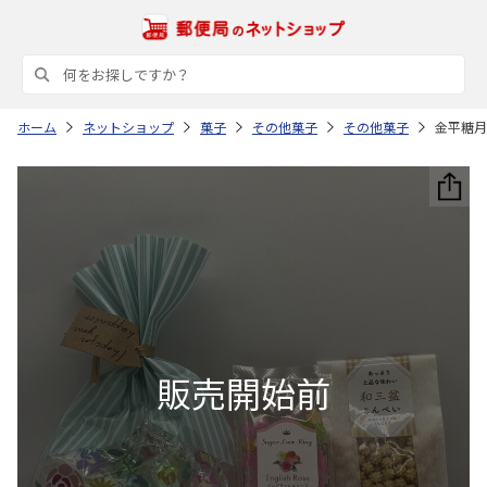
ホーム
ネットショップ
菓子
その他菓子
その他菓子
金平糖月