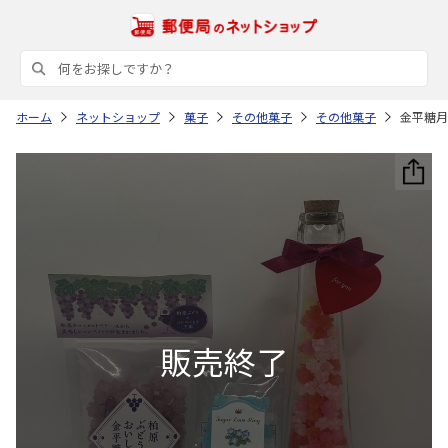
ホーム
ネットショップ
菓子
その他菓子
その他菓子
金平糖月