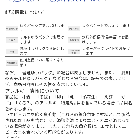
配送情報について
ゆうパック等でお届けしま
ゆうパケットでお届けします
す
チルドゆうパックでお届け
定形外郵便(簡易書留)でお届
します
けします
冷凍ゆうパックでお届けし
レターパックライトでお届け
ます。
します
佐川急便でのお届けとなり
ます
なお、「普通ゆうパック」の場合は表示しません。また、「夏期
のみチルドゆうパック」などとなる場合は、記号での表示はせ
ず、商品内容欄にその旨を表示しています。
アレルギー情報について
商品に「小麦」「そば」「卵」「乳」「落花生」「えび」「か
に」「くるみ」のアレルギー特定8品目を含んでいる場合に品目名
を表示します。
※エビ・カニを除く魚介類（これらの魚介類を原材料として製造
された加工品も含む）は、漁獲漁法によりエビ・カニが混じって
いる場合があります。 また、これらの魚介類は、エサとしてエ
ビ・カニを食べている可能性があります。