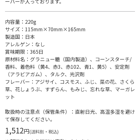
ーバーが入っております。
内容量：220g
サイズ：115mm×70mm×165mm
製造国：日本
アレルゲン：なし
賞味期限：365日
原材料名：グラニュー糖（国内製造）、コーンスターチ/
香料、着色料（黄4、赤3、赤102、青1、黄5）、安定剤
（アラビアガム）、タルク、光沢剤
フレーバー：アジサイ、コスモス、ふじ、菜の花、さくら
草、花しょうぶ、すずらん、もみじ、忘れな草、マーガレ
ット
取扱時の注意点（保管条件）：直射日光、高温多湿を避け
て保存してください。
1,512
円
(送料別・税込)