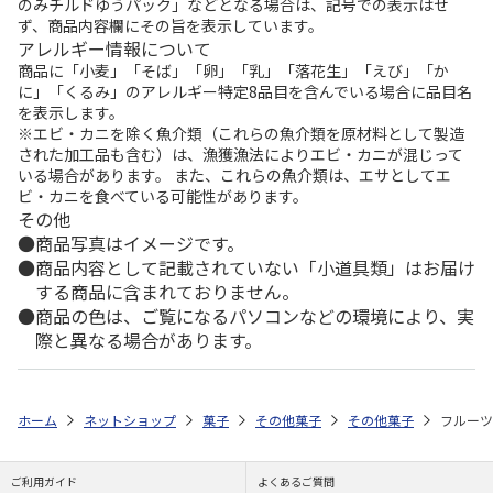
のみチルドゆうパック」などとなる場合は、記号での表示はせ
ず、商品内容欄にその旨を表示しています。
アレルギー情報について
商品に「小麦」「そば」「卵」「乳」「落花生」「えび」「か
に」「くるみ」のアレルギー特定8品目を含んでいる場合に品目名
を表示します。
※エビ・カニを除く魚介類（これらの魚介類を原材料として製造
された加工品も含む）は、漁獲漁法によりエビ・カニが混じって
いる場合があります。 また、これらの魚介類は、エサとしてエ
ビ・カニを食べている可能性があります。
その他
商品写真はイメージです。
商品内容として記載されていない「小道具類」はお届け
する商品に含まれておりません。
商品の色は、ご覧になるパソコンなどの環境により、実
際と異なる場合があります。
ホーム
ネットショップ
菓子
その他菓子
その他菓子
フルーツ
ご利用ガイド
よくあるご質問