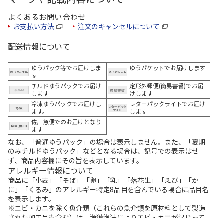
よくあるお問い合わせ
お支払い方法
注文のキャンセルについて
配送情報について
ゆうパック等でお届けしま
ゆうパケットでお届けします
す
チルドゆうパックでお届け
定形外郵便(簡易書留)でお届
します
けします
冷凍ゆうパックでお届けし
レターパックライトでお届け
ます。
します
佐川急便でのお届けとなり
ます
なお、「普通ゆうパック」の場合は表示しません。また、「夏期
のみチルドゆうパック」などとなる場合は、記号での表示はせ
ず、商品内容欄にその旨を表示しています。
アレルギー情報について
商品に「小麦」「そば」「卵」「乳」「落花生」「えび」「か
に」「くるみ」のアレルギー特定8品目を含んでいる場合に品目名
を表示します。
※エビ・カニを除く魚介類（これらの魚介類を原材料として製造
された加工品も含む）は、漁獲漁法によりエビ・カニが混じって