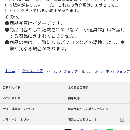
いる場合があります。 また、これらの魚介類は、エサとしてエ
ビ・カニを食べている可能性があります。
その他
商品写真はイメージです。
商品内容として記載されていない「小道具類」はお届け
する商品に含まれておりません。
商品の色は、ご覧になるパソコンなどの環境により、実
際と異なる場合があります。
ホーム
グッズストア
サンリオ
サンリオキャラクターズ
サンリオ
ホーム
ショップ一覧
ホーム
株式会社マインド
ネットショップ
ク
ご利用ガイド
よくあるご質問
お問い合わせ
利用規約
サイト運営会社について
特定商取引法に基づく表記について
プライバシーポリシー
商品のご提案はこちら