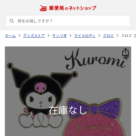
ホーム
グッズストア
サンリオ
マイメロディ
クロミ
クロミ ゴ