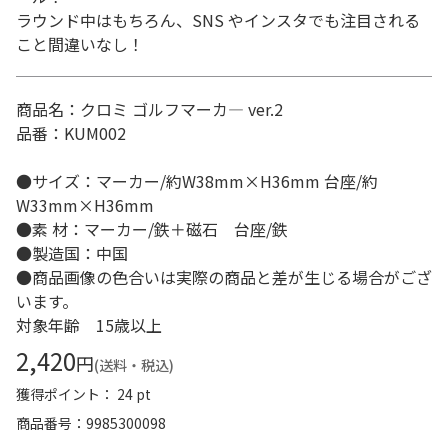
ラウンド中はもちろん、SNS やインスタでも注目される
こと間違いなし！
商品名：クロミ ゴルフマーカ― ver.2
品番：KUM002
●サイズ：マーカー/約W38mm×H36mm 台座/約
W33mm×H36mm
●素 材：マーカー/鉄＋磁石 台座/鉄
●製造国：中国
●商品画像の色合いは実際の商品と差が生じる場合がござ
います。
対象年齢 15歳以上
2,420
円
(送料・税込)
獲得ポイント： 24 pt
商品番号
9985300098