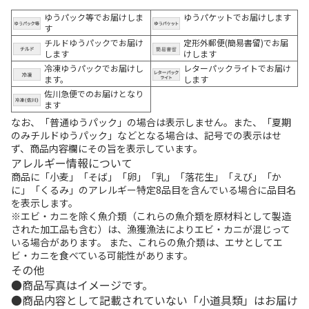
ゆうパック等でお届けしま
ゆうパケットでお届けします
す
チルドゆうパックでお届け
定形外郵便(簡易書留)でお届
します
けします
冷凍ゆうパックでお届けし
レターパックライトでお届け
ます。
します
佐川急便でのお届けとなり
ます
なお、「普通ゆうパック」の場合は表示しません。また、「夏期
のみチルドゆうパック」などとなる場合は、記号での表示はせ
ず、商品内容欄にその旨を表示しています。
アレルギー情報について
商品に「小麦」「そば」「卵」「乳」「落花生」「えび」「か
に」「くるみ」のアレルギー特定8品目を含んでいる場合に品目名
を表示します。
※エビ・カニを除く魚介類（これらの魚介類を原材料として製造
された加工品も含む）は、漁獲漁法によりエビ・カニが混じって
いる場合があります。 また、これらの魚介類は、エサとしてエ
ビ・カニを食べている可能性があります。
その他
商品写真はイメージです。
商品内容として記載されていない「小道具類」はお届け