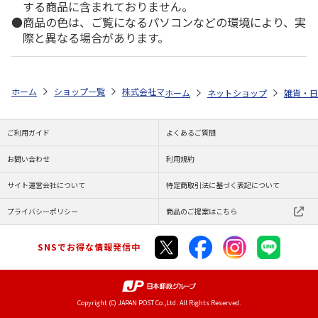
する商品に含まれておりません。
商品の色は、ご覧になるパソコンなどの環境により、実
際と異なる場合があります。
ホーム
ショップ一覧
株式会社マインド
ポケモン ゴルフマーカー(
ホーム
ネットショップ
雑貨・日
ご利用ガイド
よくあるご質問
お問い合わせ
利用規約
サイト運営会社について
特定商取引法に基づく表記について
プライバシーポリシー
商品のご提案はこちら
SNSでお得な情報発信中
Copyright (C) JAPAN POST Co.,Ltd. All Rights Reserved.