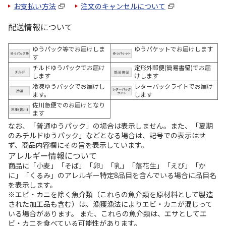
お支払い方法
注文のキャンセルについて
配送情報について
ゆうパック等でお届けしま
ゆうパケットでお届けします
す
チルドゆうパックでお届け
定形外郵便(簡易書留)でお届
します
けします
冷凍ゆうパックでお届けし
レターパックライトでお届け
ます。
します
佐川急便でのお届けとなり
ます
なお、「普通ゆうパック」の場合は表示しません。また、「夏期
のみチルドゆうパック」などとなる場合は、記号での表示はせ
ず、商品内容欄にその旨を表示しています。
アレルギー情報について
商品に「小麦」「そば」「卵」「乳」「落花生」「えび」「か
に」「くるみ」のアレルギー特定8品目を含んでいる場合に品目名
を表示します。
※エビ・カニを除く魚介類（これらの魚介類を原材料として製造
された加工品も含む）は、漁獲漁法によりエビ・カニが混じって
いる場合があります。 また、これらの魚介類は、エサとしてエ
ビ・カニを食べている可能性があります。