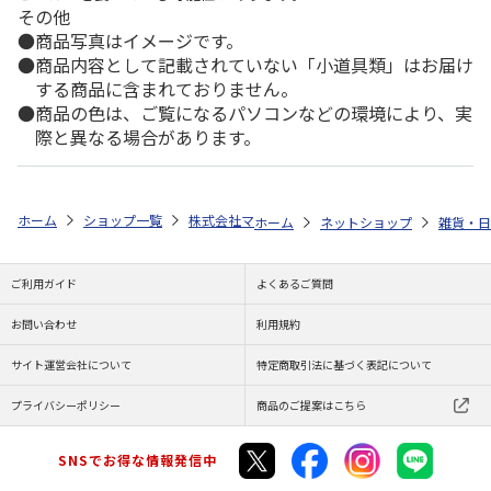
その他
商品写真はイメージです。
商品内容として記載されていない「小道具類」はお届け
する商品に含まれておりません。
商品の色は、ご覧になるパソコンなどの環境により、実
際と異なる場合があります。
ホーム
ショップ一覧
株式会社マインド
ポケモン ゴルフマーカーB
ホーム
ネットショップ
雑貨・日
ご利用ガイド
よくあるご質問
お問い合わせ
利用規約
サイト運営会社について
特定商取引法に基づく表記について
プライバシーポリシー
商品のご提案はこちら
SNSでお得な情報発信中