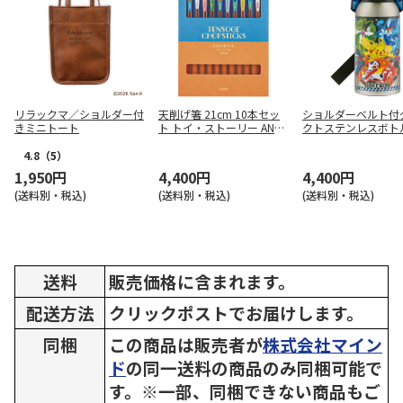
リラックマ／ショルダー付
天削げ箸 21cm 10本セッ
ショルダーベルト付
きミニトート
ト トイ・ストーリー ANNT
クトステンレスボトル
S4BOX
ml ポケットモンスタ
STCH6
4.8
（5）
1,950円
4,400円
4,400円
(送料別・税込)
(送料別・税込)
(送料別・税込)
送料
販売価格に含まれます。
配送方法
クリックポストでお届けします。
同梱
この商品は販売者が
株式会社マイン
ド
の同一送料の商品のみ同梱可能で
す。※一部、同梱できない商品もご