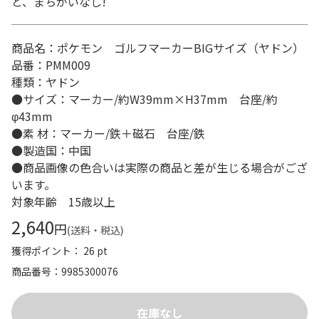
と、まちがいなし!
商品名：ポケモン ゴルフマーカーBIGサイズ（ヤドン）
品番：PMM009
種類：ヤドン
●サイズ：マーカー/約W39mm×H37mm 台座/約
φ43mm
●素 材：マーカー/鉄＋磁石 台座/鉄
●製造国：中国
●商品画像の色合いは実際の商品と差が生じる場合がござ
います。
対象年齢 15歳以上
2,640
円
(送料・税込)
獲得ポイント： 26 pt
商品番号
9985300076