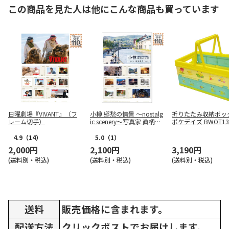
この商品を見た人は他にこんな商品も買っています
日曜劇場『VIVANT』（フ
小樽 郷愁の情景 ～nostalg
折りたたみ収納ボッ
レーム切手）
ic scenery～写真家 眞柄利
ポケデイズ BWOT13
香 vol.2
4.9
（14）
5.0
（1）
2,000円
2,100円
3,190円
(送料別・税込)
(送料別・税込)
(送料別・税込)
送料
販売価格に含まれます。
配送方法
クリックポストでお届けします。