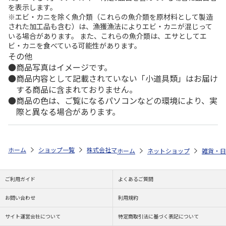
を表示します。
※エビ・カニを除く魚介類（これらの魚介類を原材料として製造
された加工品も含む）は、漁獲漁法によりエビ・カニが混じって
いる場合があります。 また、これらの魚介類は、エサとしてエ
ビ・カニを食べている可能性があります。
その他
商品写真はイメージです。
商品内容として記載されていない「小道具類」はお届け
する商品に含まれておりません。
商品の色は、ご覧になるパソコンなどの環境により、実
際と異なる場合があります。
ホーム
ショップ一覧
株式会社マインド
ポケモン ゴルフマーカーB
ホーム
ネットショップ
雑貨・日
ご利用ガイド
よくあるご質問
お問い合わせ
利用規約
サイト運営会社について
特定商取引法に基づく表記について