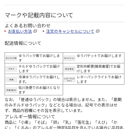
マークや記載内容について
よくあるお問い合わせ
お支払い方法
注文のキャンセルについて
配送情報について
ゆうパック等でお届けしま
ゆうパケットでお届けします
す
チルドゆうパックでお届け
定形外郵便(簡易書留)でお届
します
けします
冷凍ゆうパックでお届けし
レターパックライトでお届け
ます。
します
佐川急便でのお届けとなり
ます
なお、「普通ゆうパック」の場合は表示しません。また、「夏期
のみチルドゆうパック」などとなる場合は、記号での表示はせ
ず、商品内容欄にその旨を表示しています。
アレルギー情報について
商品に「小麦」「そば」「卵」「乳」「落花生」「えび」「か
に」「くるみ」のアレルギー特定8品目を含んでいる場合に品目名