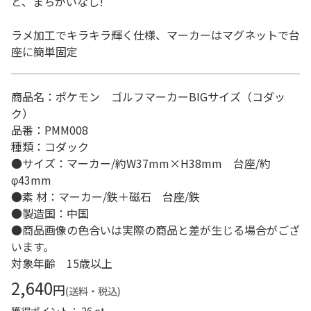
と、まちがいなし!
ラメ加工でキラキラ輝く仕様、マーカーはマグネットで台
座に簡単固定
商品名：ポケモン ゴルフマーカーBIGサイズ（コダッ
ク）
品番：PMM008
種類：コダック
●サイズ：マーカー/約W37mm×H38mm 台座/約
φ43mm
●素 材：マーカー/鉄＋磁石 台座/鉄
●製造国：中国
●商品画像の色合いは実際の商品と差が生じる場合がござ
います。
対象年齢 15歳以上
2,640
円
(送料・税込)