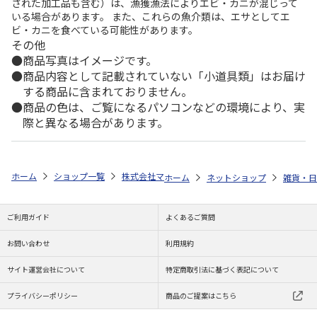
された加工品も含む）は、漁獲漁法によりエビ・カニが混じって
いる場合があります。 また、これらの魚介類は、エサとしてエ
ビ・カニを食べている可能性があります。
その他
商品写真はイメージです。
商品内容として記載されていない「小道具類」はお届け
する商品に含まれておりません。
商品の色は、ご覧になるパソコンなどの環境により、実
際と異なる場合があります。
ホーム
ショップ一覧
株式会社マインド
ポケモン パターカバー 
ホーム
ネットショップ
雑貨・日
ご利用ガイド
よくあるご質問
お問い合わせ
利用規約
サイト運営会社について
特定商取引法に基づく表記について
プライバシーポリシー
商品のご提案はこちら