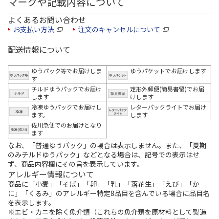
マークや記載内容について
よくあるお問い合わせ
お支払い方法
注文のキャンセルについて
配送情報について
ゆうパック等でお届けしま
ゆうパケットでお届けします
す
チルドゆうパックでお届け
定形外郵便(簡易書留)でお届
します
けします
冷凍ゆうパックでお届けし
レターパックライトでお届け
ます。
します
佐川急便でのお届けとなり
ます
なお、「普通ゆうパック」の場合は表示しません。また、「夏期
のみチルドゆうパック」などとなる場合は、記号での表示はせ
ず、商品内容欄にその旨を表示しています。
アレルギー情報について
商品に「小麦」「そば」「卵」「乳」「落花生」「えび」「か
に」「くるみ」のアレルギー特定8品目を含んでいる場合に品目名
を表示します。
※エビ・カニを除く魚介類（これらの魚介類を原材料として製造