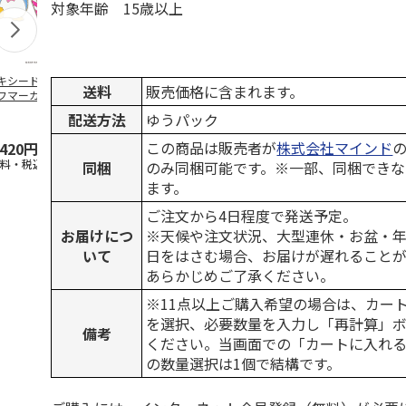
対象年齢 15歳以上
キシードサム ゴ
レジャーシート(S)
けろけろけろっぴ
ハローキティ
送料
販売価格に含まれます。
フマーカー
となりのトトロ (ネ
ゴルフマーカー
ック） ボー
コバス) VS1
チ
配送方法
ゆうパック
この商品は販売者が
株式会社マインド
,420円
825円
2,420円
2,530円
送料・税込)
(送料別・税込)
(送料・税込)
(送料・税込)
同梱
のみ同梱可能です。※一部、同梱できな
ます。
ご注文から4日程度で発送予定。
お届けにつ
※天候や注文状況、大型連休・お盆・
いて
日をはさむ場合、お届けが遅れること
あらかじめご了承ください。
※11点以上ご購入希望の場合は、カート
を選択、必要数量を入力し「再計算」
備考
ください。当画面での「カートに入れ
の数量選択は1個で結構です。