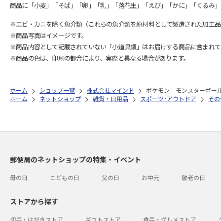
商品に「小麦」「そば」「卵」「乳」「落花生」「えび」「かに」「くるみ」
※エビ・カニを除く魚介類（これらの魚介類を原材料として製造された加工品
※商品写真はイメージです。
※商品内容として記載されていない「小道具類」はお届けする商品に含まれて
※商品の色は、印刷の都合により、実際と異なる場合があります。
ホーム
ショップ一覧
株式会社マインド
ポケモン モンスターボール
ホーム
ネットショップ
雑貨・日用品
スポーツ･アウトドア
その
郵便局のネットショップの特集・イベント
母の日
こどもの日
父の日
お中元
敬老の日
ストアから探す
切手・はがきストア
ギフトストア
食品・グルメストア