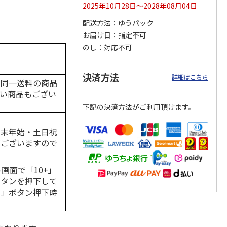
2025年10月28日～2028年08月04日
配送方法
ゆうパック
お届け日
指定不可
（ブラ
冷却レジャーマット
冷却レジャーマット
冷却レジャーマット
のし
対応不可
ルポー
[クロミ いつもいっ
[マイメロディ いつ
[ミッキー&フレン
しょのお友だち]
…
もいっしょのお友
ズ] CLMT13
だ
…
決済方法
詳細はこちら
の同一送料の商品
1,650円
1,650円
1,650円
(送料別・税込)
(送料別・税込)
(送料別・税込)
い商品もござい
下記の決済方法がご利用頂けます。
年末年始・土日祝
がございますので
画面で「10+」
ボタンを押下して
る」ボタン押下時