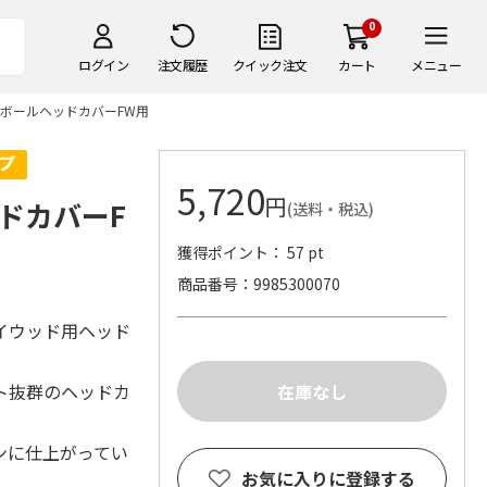
0
ログイン
注文履歴
クイック注文
カート
メニュー
ボールヘッドカバーFW用
5,720
円
ドカバーF
(送料・税込)
獲得ポイント： 57 pt
商品番号
9985300070
イウッド用ヘッド
ト抜群のヘッドカ
ンに仕上がってい
お気に入りに登録する