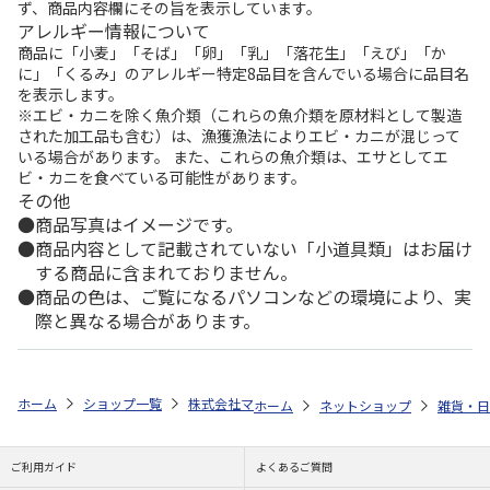
ず、商品内容欄にその旨を表示しています。
アレルギー情報について
商品に「小麦」「そば」「卵」「乳」「落花生」「えび」「か
に」「くるみ」のアレルギー特定8品目を含んでいる場合に品目名
を表示します。
※エビ・カニを除く魚介類（これらの魚介類を原材料として製造
された加工品も含む）は、漁獲漁法によりエビ・カニが混じって
いる場合があります。 また、これらの魚介類は、エサとしてエ
ビ・カニを食べている可能性があります。
その他
商品写真はイメージです。
商品内容として記載されていない「小道具類」はお届け
する商品に含まれておりません。
商品の色は、ご覧になるパソコンなどの環境により、実
際と異なる場合があります。
ホーム
ショップ一覧
株式会社マインド
ポケモン ソックスタイプヘ
ホーム
ネットショップ
雑貨・日
ご利用ガイド
よくあるご質問