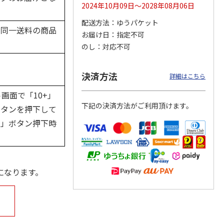
2024年10月09日～2028年08月06日
配送方法
ゆうパケット
の同一送料の商品
お届け日
指定不可
スタ
マイメロディ＆クロ
リトルツインスター
シナモロール アク
のし
対応不可
ーチ
ミ ゴルフマーカー
ズ ゴルフマーカー
セサリーポーチ
）
ver.2
4.0
（1）
5.0
（1）
決済方法
詳細はこちら
2,420円
2,420円
2,530円
(送料・税込)
(送料・税込)
(送料・税込)
画面で「10+」
下記の決済方法がご利用頂けます。
ボタンを押下して
る」ボタン押下時
になります。