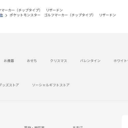
フマーカー（チップタイプ） リザードン
他
ポケットモンスター ゴルフマーカー（チップタイプ） リザードン
お歳暮
おせち
クリスマス
バレンタイン
ホワイト
グッズストア
ソーシャルギフトストア
果物・野菜等
乳製品