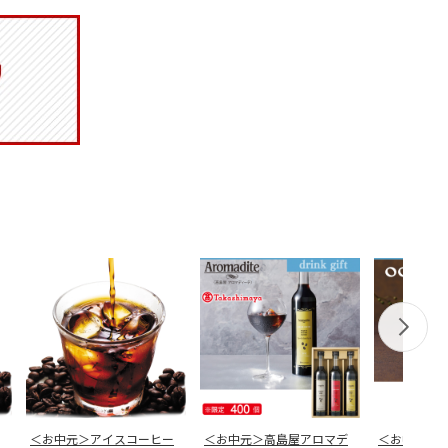
＜お中元＞アイスコーヒー
＜お中元＞高島屋アロマデ
＜お中元＞