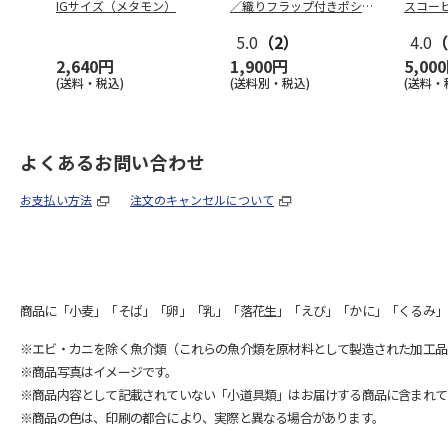
IGサイズ（メタモン）
／織りフラップ付きポシェ
スコー
ット
5.0
（2）
4.0
（
2,640円
1,900円
5,00
(送料・税込)
(送料別・税込)
(送料・
よくあるお問い合わせ
お支払い方法
注文のキャンセルについて
商品に「小麦」「そば」「卵」「乳」「落花生」「えび」「かに」「くるみ」
※エビ・カニを除く魚介類（これらの魚介類を原材料として製造された加工品
※商品写真はイメージです。
※商品内容として記載されていない「小道具類」はお届けする商品に含まれて
※商品の色は、印刷の都合により、実際と異なる場合があります。