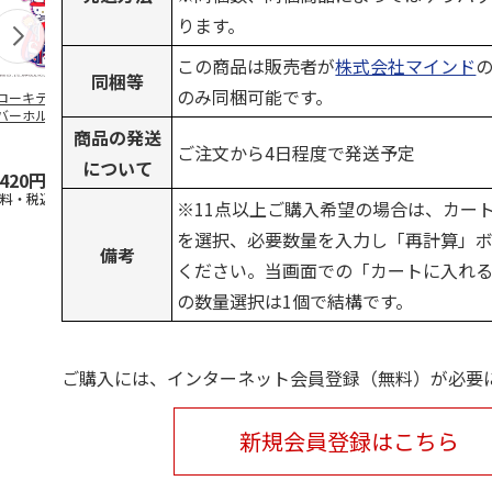
ります。
この商品は販売者が
株式会社マインド
同梱等
のみ同梱可能です。
ローキティパター
ポムポムプリン ヘ
ハローキティ アイ
ポケットモン
バーホルダー＆ネ
ッドカバー ドライ
アンカバー
ー ボールポ
ムプレート（ゴル
バー用（DR用）
（ピカチュウ
商品の発送
ご注文から4日程度で発送予定
…
について
,420円
5,500円
5,500円
1,980円
送料・税込)
(送料別・税込)
(送料別・税込)
(送料・税込)
※11点以上ご購入希望の場合は、カート
を選択、必要数量を入力し「再計算」
備考
ください。当画面での「カートに入れ
の数量選択は1個で結構です。
ご購入には、インターネット会員登録（無料）が必要
新規会員登録はこちら