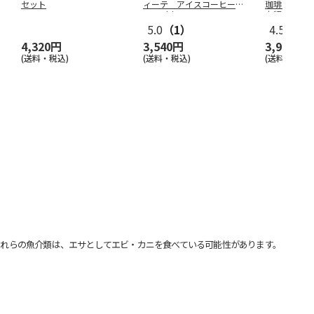
セット
ィーテ アイスコーヒーギ
珈琲リキッ
フト（東日
…
本版）
5.0
（1）
4.5
（2）
4,320円
3,540円
3,990円
(送料・税込)
(送料・税込)
(送料・税込)
れらの魚介類は、エサとしてエビ・カニを食べている可能性があります。