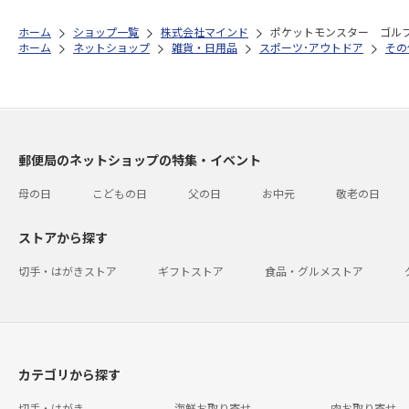
ホーム
ショップ一覧
株式会社マインド
ポケットモンスター ゴル
ホーム
ネットショップ
雑貨・日用品
スポーツ･アウトドア
その
郵便局のネットショップの特集・イベント
母の日
こどもの日
父の日
お中元
敬老の日
ストアから探す
切手・はがきストア
ギフトストア
食品・グルメストア
カテゴリから探す
切手・はがき
海鮮お取り寄せ
肉お取り寄せ