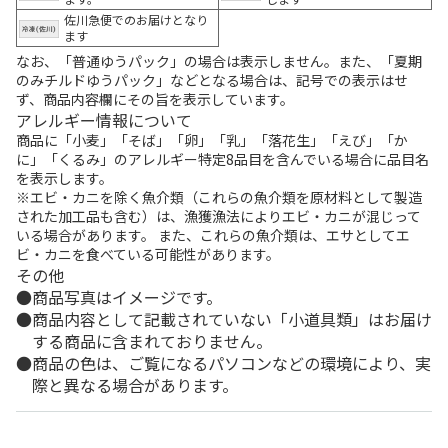
佐川急便でのお届けとなり
ます
なお、「普通ゆうパック」の場合は表示しません。また、「夏期
のみチルドゆうパック」などとなる場合は、記号での表示はせ
ず、商品内容欄にその旨を表示しています。
アレルギー情報について
商品に「小麦」「そば」「卵」「乳」「落花生」「えび」「か
に」「くるみ」のアレルギー特定8品目を含んでいる場合に品目名
を表示します。
※エビ・カニを除く魚介類（これらの魚介類を原材料として製造
された加工品も含む）は、漁獲漁法によりエビ・カニが混じって
いる場合があります。 また、これらの魚介類は、エサとしてエ
ビ・カニを食べている可能性があります。
その他
商品写真はイメージです。
商品内容として記載されていない「小道具類」はお届け
する商品に含まれておりません。
商品の色は、ご覧になるパソコンなどの環境により、実
際と異なる場合があります。