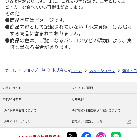
いる場合があります。 また、これらの魚介類は、エサとしてエ
ビ・カニを食べている可能性があります。
その他
商品写真はイメージです。
商品内容として記載されていない「小道具類」はお届け
する商品に含まれておりません。
商品の色は、ご覧になるパソコンなどの環境により、実
際と異なる場合があります。
ホーム
ショップ一覧
株式会社マインド
ポケットモンスター ヘッド
ホーム
ネットショップ
雑貨・日
ご利用ガイド
よくあるご質問
お問い合わせ
利用規約
サイト運営会社について
特定商取引法に基づく表記について
プライバシーポリシー
商品のご提案はこちら
SNSでお得な情報発信中