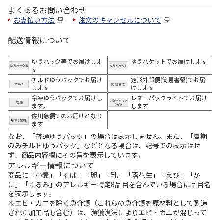
よくあるお問い合わせ
お支払い方法
注文のキャンセルについて
配送情報について
ゆうパック等でお届けしま
ゆうパケットでお届けします
す
チルドゆうパックでお届け
定形外郵便(簡易書留)でお届
します
けします
冷凍ゆうパックでお届けし
レターパックライトでお届け
ます。
します
佐川急便でのお届けとなり
ます
なお、「普通ゆうパック」の場合は表示しません。また、「夏期
のみチルドゆうパック」などとなる場合は、記号での表示はせ
ず、商品内容欄にその旨を表示しています。
アレルギー情報について
商品に「小麦」「そば」「卵」「乳」「落花生」「えび」「か
に」「くるみ」のアレルギー特定8品目を含んでいる場合に品目名
を表示します。
※エビ・カニを除く魚介類（これらの魚介類を原材料として製造
された加工品も含む）は、漁獲漁法によりエビ・カニが混じって