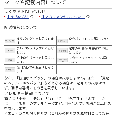
マークや記載内容について
よくあるお問い合わせ
お支払い方法
注文のキャンセルについて
配送情報について
ゆうパック等でお届けしま
ゆうパケットでお届けします
す
チルドゆうパックでお届け
定形外郵便(簡易書留)でお届
します
けします
冷凍ゆうパックでお届けし
レターパックライトでお届け
ます。
します
佐川急便でのお届けとなり
ます
なお、「普通ゆうパック」の場合は表示しません。また、「夏期
のみチルドゆうパック」などとなる場合は、記号での表示はせ
ず、商品内容欄にその旨を表示しています。
アレルギー情報について
商品に「小麦」「そば」「卵」「乳」「落花生」「えび」「か
に」「くるみ」のアレルギー特定8品目を含んでいる場合に品目名
を表示します。
※エビ・カニを除く魚介類（これらの魚介類を原材料として製造