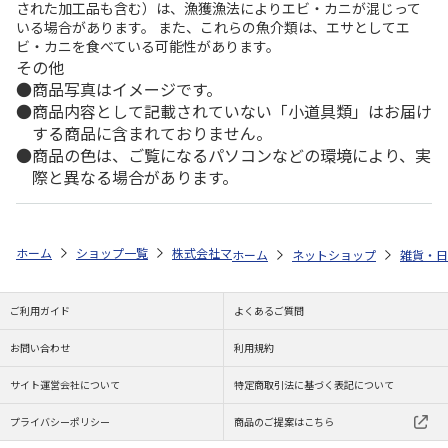
された加工品も含む）は、漁獲漁法によりエビ・カニが混じって
いる場合があります。 また、これらの魚介類は、エサとしてエ
ビ・カニを食べている可能性があります。
その他
商品写真はイメージです。
商品内容として記載されていない「小道具類」はお届け
する商品に含まれておりません。
商品の色は、ご覧になるパソコンなどの環境により、実
際と異なる場合があります。
ホーム
ショップ一覧
株式会社マインド
ポケットモンスター ヘッド
ホーム
ネットショップ
雑貨・日
ご利用ガイド
よくあるご質問
お問い合わせ
利用規約
サイト運営会社について
特定商取引法に基づく表記について
プライバシーポリシー
商品のご提案はこちら