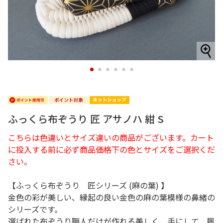
1
2
3
4
5
6
ふっくら布ぞうり 匠 アサノハ 紺 S
こちらは色違いとサイズ違いの商品がございます。カート
に投入する前に必ず商品価格下の色とサイズをご選択くだ
さい。
【ふっくら布ぞうり 匠シリーズ (麻の葉) 】
金色の彩が美しい、縁起の良い金色の麻の葉模様の鼻緒の
シリーズです。
選ばれた布ぞうり職人だけが作れる美しく、手にして、履