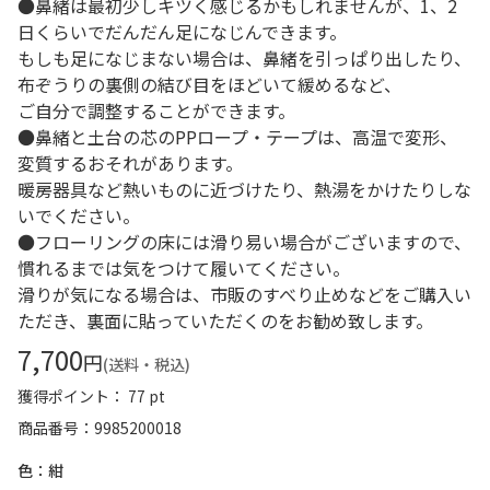
●鼻緒は最初少しキツく感じるかもしれませんが、1、2
日くらいでだんだん足になじんできます。
もしも足になじまない場合は、鼻緒を引っぱり出したり、
布ぞうりの裏側の結び目をほどいて緩めるなど、
ご自分で調整することができます。
●鼻緒と土台の芯のPPロープ・テープは、高温で変形、
変質するおそれがあります。
暖房器具など熱いものに近づけたり、熱湯をかけたりしな
いでください。
●フローリングの床には滑り易い場合がございますので、
慣れるまでは気をつけて履いてください。
滑りが気になる場合は、市販のすべり止めなどをご購入い
ただき、裏面に貼っていただくのをお勧め致します。
7,700
円
(送料・税込)
獲得ポイント： 77 pt
商品番号
9985200018
色：紺