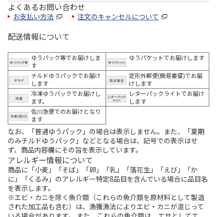
よくあるお問い合わせ
お支払い方法
注文のキャンセルについて
配送情報について
ゆうパック等でお届けしま
ゆうパケットでお届けします
す
チルドゆうパックでお届け
定形外郵便(簡易書留)でお届
します
けします
冷凍ゆうパックでお届けし
レターパックライトでお届け
ます。
します
佐川急便でのお届けとなり
ます
なお、「普通ゆうパック」の場合は表示しません。また、「夏期
のみチルドゆうパック」などとなる場合は、記号での表示はせ
ず、商品内容欄にその旨を表示しています。
アレルギー情報について
商品に「小麦」「そば」「卵」「乳」「落花生」「えび」「か
に」「くるみ」のアレルギー特定8品目を含んでいる場合に品目名
を表示します。
※エビ・カニを除く魚介類（これらの魚介類を原材料として製造
された加工品も含む）は、漁獲漁法によりエビ・カニが混じって
いる場合があります。 また、これらの魚介類は、エサとしてエ