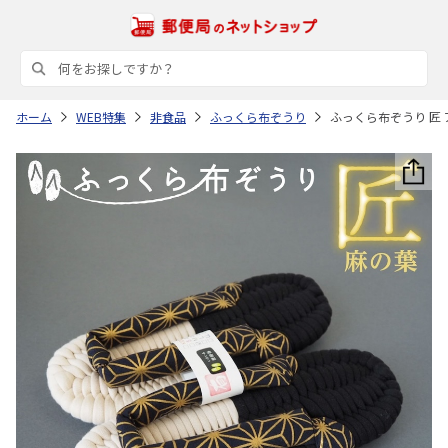
ホーム
WEB特集
非食品
ふっくら布ぞうり
ふっくら布ぞうり 匠 