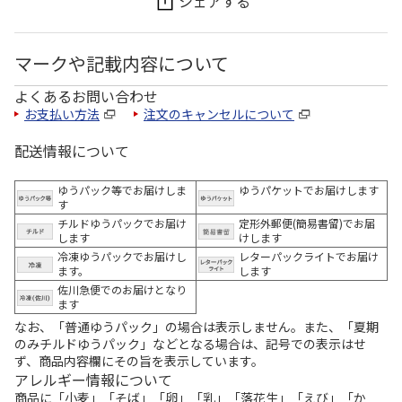
シェアする
マークや記載内容について
よくあるお問い合わせ
お支払い方法
注文のキャンセルについて
配送情報について
ゆうパック等でお届けしま
ゆうパケットでお届けします
す
チルドゆうパックでお届け
定形外郵便(簡易書留)でお届
します
けします
冷凍ゆうパックでお届けし
レターパックライトでお届け
ます。
します
佐川急便でのお届けとなり
ます
なお、「普通ゆうパック」の場合は表示しません。また、「夏期
のみチルドゆうパック」などとなる場合は、記号での表示はせ
ず、商品内容欄にその旨を表示しています。
アレルギー情報について
商品に「小麦」「そば」「卵」「乳」「落花生」「えび」「か