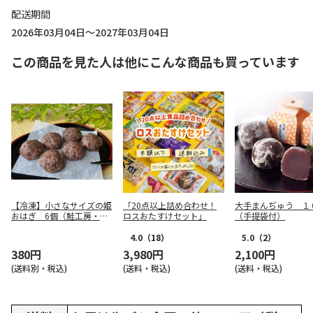
配送期間
2026年03月04日～2027年03月04日
この商品を見た人は他にこんな商品も買っています
【冷凍】小さなサイズの姫
「20点以上詰め合わせ！
大手まんぢゅう １
おはぎ 6個（鮭工房・サ
ロスおたすけセット」
（手提袋付）
ーモンハウス）
4.0
（18）
5.0
（2）
380円
3,980円
2,100円
(送料別・税込)
(送料・税込)
(送料・税込)