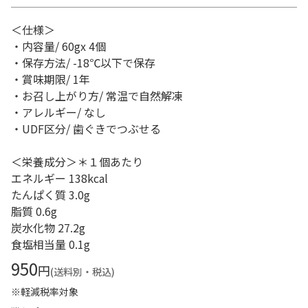
＜仕様＞
・内容量/ 60gx 4個
・保存方法/ -18℃以下で保存
・賞味期限/ 1年
・お召し上がり方/ 常温で自然解凍
・アレルギー/ なし
・UDF区分/ 歯ぐきでつぶせる
＜栄養成分＞＊１個あたり
エネルギー 138kcal
たんぱく質 3.0g
脂質 0.6g
炭水化物 27.2g
食塩相当量 0.1g
950
円
(送料別・税込)
※軽減税率対象