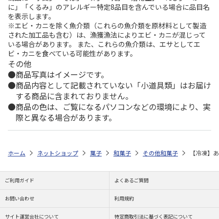
に」「くるみ」のアレルギー特定8品目を含んでいる場合に品目名
を表示します。
※エビ・カニを除く魚介類（これらの魚介類を原材料として製造
された加工品も含む）は、漁獲漁法によりエビ・カニが混じって
いる場合があります。 また、これらの魚介類は、エサとしてエ
ビ・カニを食べている可能性があります。
その他
商品写真はイメージです。
商品内容として記載されていない「小道具類」はお届け
する商品に含まれておりません。
商品の色は、ご覧になるパソコンなどの環境により、実
際と異なる場合があります。
ホーム
ネットショップ
菓子
和菓子
その他和菓子
【冷凍】あ
ご利用ガイド
よくあるご質問
お問い合わせ
利用規約
サイト運営会社について
特定商取引法に基づく表記について