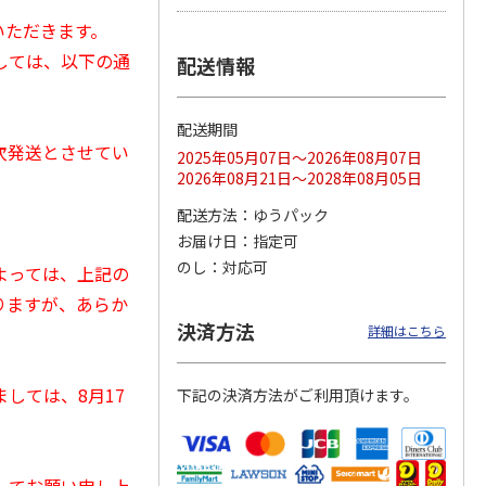
いただきます。
しては、以下の通
配送情報
マルチ
アニメ『ジョジョの
ポムポムプリン30th
令和八年七月場所
奇妙な冒険 黄金の
日付印 Lサイズ
優勝力士純金製小判
配送期間
風』チョコラータと
【安青錦】
順次発送とさせてい
セッ
5.0
…
（7）
2025年05月07日～2026年08月07日
1,969円
4,950円
605,000円
2026年08月21日～2028年08月05日
)
(送料別・税込)
(送料別・税込)
(送料・税込)
配送方法
ゆうパック
お届け日
指定可
のし
対応可
よっては、上記の
りますが、あらか
決済方法
詳細はこちら
しては、8月17
下記の決済方法がご利用頂けます。