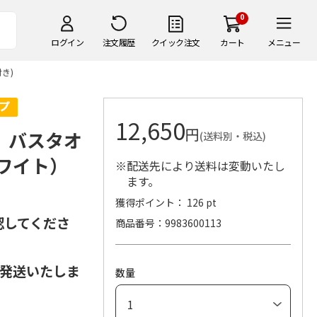
0
ログイン
注文履歴
クイック注文
カート
メニュー
付き)
12,650
円
i-」バスタオ
(送料別・税込)
ワイト）
※配送先により送料は変動いたし
ます。
獲得ポイント： 126 pt
認してくださ
商品番号
9983600113
で発送いたしま
数量