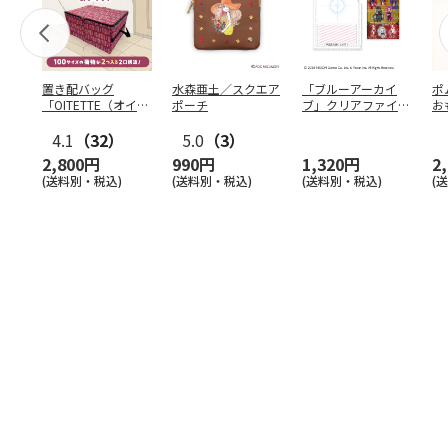
置き配バッグ
水森亜土／スクエア
「ブルーアーカイ
ポ
「OITETTE（オイテ
ポーチ
ブ」クリアファイル
お
ッテ）」
&ステッカーセット
コ
4.1
（32）
5.0
（3）
2,800円
990円
1,320円
2
(送料別・税込)
(送料別・税込)
(送料別・税込)
(