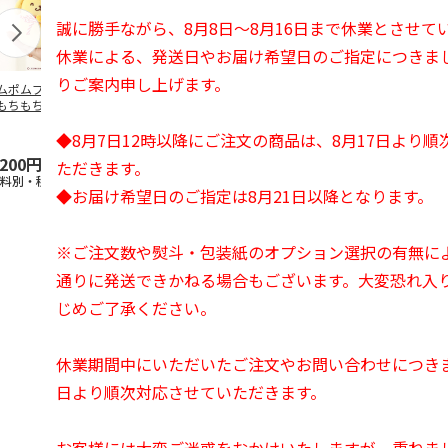
誠に勝手ながら、8月8日～8月16日まで休業とさせて
休業による、発送日やお届け希望日のご指定につきま
りご案内申し上げます。
ムポムプリン30th
ポムポムプリン30th
水森亜土／ステッカ
リラックマ／
もちもちもちマス
おもちもちもちクッ
ーセット
ケース
ット
ション
◆8月7日12時以降にご注文の商品は、8月17日より
5.0
（6）
,200円
4,950円
600円
1,100円
ただきます。
送料別・税込)
(送料別・税込)
(送料別・税込)
(送料別・税込
◆お届け希望日のご指定は8月21日以降となります。
※ご注文数や熨斗・包装紙のオプション選択の有無に
通りに発送できかねる場合もございます。大変恐れ入
じめご了承ください。
休業期間中にいただいたご注文やお問い合わせにつきま
日より順次対応させていただきます。