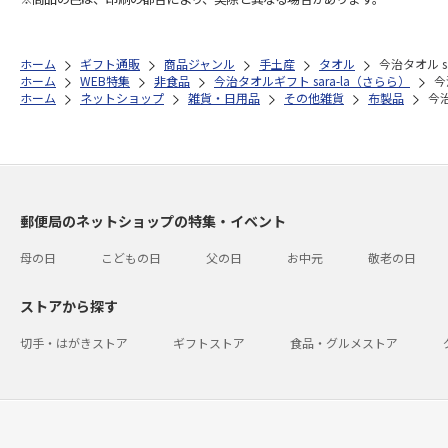
ホーム
ギフト通販
商品ジャンル
手土産
タオル
今治タオル s
ホーム
WEB特集
非食品
今治タオルギフト sara-la（さらら）
今
ホーム
ネットショップ
雑貨・日用品
その他雑貨
布製品
今治
郵便局のネットショップの特集・イベント
母の日
こどもの日
父の日
お中元
敬老の日
ストアから探す
切手・はがきストア
ギフトストア
食品・グルメストア