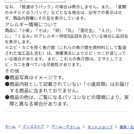
なお、「普通ゆうパック」の場合は表示しません。また、「夏期
のみチルドゆうパック」などとなる場合は、記号での表示はせ
ず、商品内容欄にその旨を表示しています。
アレルギー情報について
商品に「小麦」「そば」「卵」「乳」「落花生」「えび」「か
に」「くるみ」のアレルギー特定8品目を含んでいる場合に品目名
を表示します。
※エビ・カニを除く魚介類（これらの魚介類を原材料として製造
された加工品も含む）は、漁獲漁法によりエビ・カニが混じって
いる場合があります。 また、これらの魚介類は、エサとしてエ
ビ・カニを食べている可能性があります。
その他
商品写真はイメージです。
商品内容として記載されていない「小道具類」はお届け
する商品に含まれておりません。
商品の色は、ご覧になるパソコンなどの環境により、実
際と異なる場合があります。
ホーム
グッズストア
ゲーム・ゲームキャラクター
黎の軌跡II 創の
ホーム
ネットショップ
雑貨・日