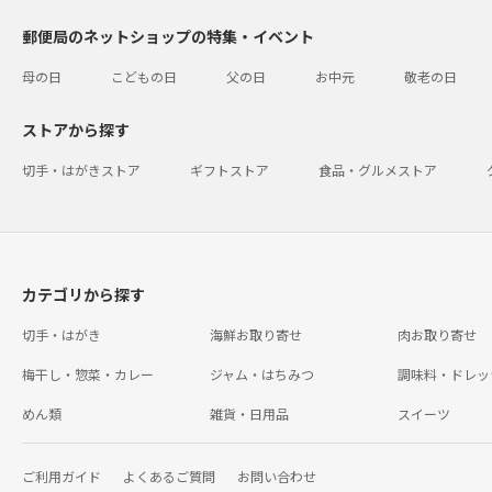
郵便局のネットショップの特集・イベント
母の日
こどもの日
父の日
お中元
敬老の日
ストアから探す
切手・はがきストア
ギフトストア
食品・グルメストア
カテゴリから探す
切手・はがき
海鮮お取り寄せ
肉お取り寄せ
梅干し・惣菜・カレー
ジャム・はちみつ
調味料・ドレッ
めん類
雑貨・日用品
スイーツ
ご利用ガイド
よくあるご質問
お問い合わせ