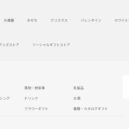
お歳暮
おせち
クリスマス
バレンタイン
ホワイト
グッズストア
ソーシャルギフトストア
果物・野菜等
乳製品
シング
ドリンク
お酒
フラワーギフト
書籍・カタログギフト