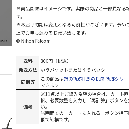
※商品画像はイメージです。実際の商品と一部異なる
す。
※お届け時期は変更となる可能性がございます。予め
上でお申し込みをお願い致します。
© Nihon Falcom
送料
800円（税込）
発送方法
ゆうパケットまたはゆうパック
この商品は
黎の軌跡II 創の軌跡 軌跡シリ
同梱等
できます。
※11点以上ご購入希望の場合は、カート画
択、必要数量を入力し「再計算」ボタンを
備考
い。
当画面での「カートに入れる」ボタン押下
個で結構です。