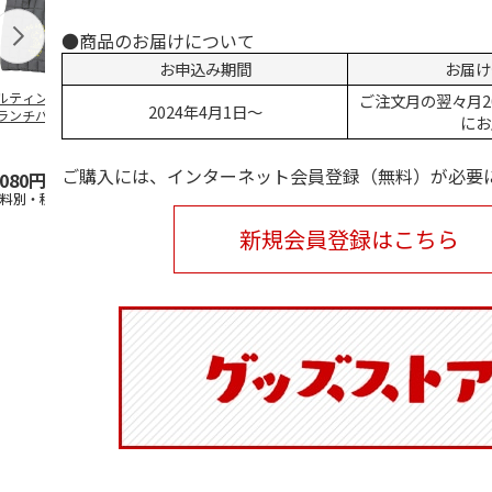
●商品のお届けについて
お申込み期間
お届け
ルティング生地保
創作提灯 ひなげし
香立て square | 無為
夢あんどん（
ご注文月の翌々月2
2024年4月1日～
ランチバッグ
【弔事用】
（MUI）
【弔事用】
にお
ANUTS GOOD
…
4.0
（1）
ご購入には、インターネット会員登録（無料）が必要
,080円
18,500円
19,250円
29,150円
送料別・税込)
(送料・税込)
(送料別・税込)
(送料・税込)
新規会員登録はこちら