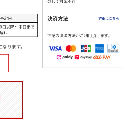
のし
対応不可
決済方法
予定日
詳細はこちら
桜）
保冷ポーチ付メッシ
保冷ポーチ付メッシ
かすみほのか（１
0日以降～末日まで
ュランチバッグ
ュトートバッグ
対）【弔事用】
届け
下記の決済方法がご利用頂けます。
SNOOPY クッキー
PEANUTS バッジ
…
…
になります。
2,200円
3,080円
14,300円
(送料別・税込)
(送料別・税込)
(送料・税込)