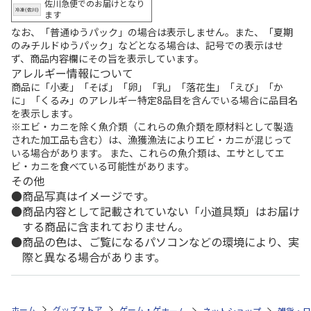
佐川急便でのお届けとなり
ます
なお、「普通ゆうパック」の場合は表示しません。また、「夏期
のみチルドゆうパック」などとなる場合は、記号での表示はせ
ず、商品内容欄にその旨を表示しています。
アレルギー情報について
商品に「小麦」「そば」「卵」「乳」「落花生」「えび」「か
に」「くるみ」のアレルギー特定8品目を含んでいる場合に品目名
を表示します。
※エビ・カニを除く魚介類（これらの魚介類を原材料として製造
された加工品も含む）は、漁獲漁法によりエビ・カニが混じって
いる場合があります。 また、これらの魚介類は、エサとしてエ
ビ・カニを食べている可能性があります。
その他
商品写真はイメージです。
商品内容として記載されていない「小道具類」はお届け
する商品に含まれておりません。
商品の色は、ご覧になるパソコンなどの環境により、実
際と異なる場合があります。
ホーム
グッズストア
ゲーム・ゲームキャラクター
黎の軌跡II 創の
ホーム
ネットショップ
雑貨・日