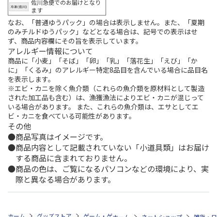
佐川急便でのお届けとなり
ます
なお、「普通ゆうパック」の場合は表示しません。また、「夏期
のみチルドゆうパック」などとなる場合は、記号での表示はせ
ず、商品内容欄にその旨を表示しています。
アレルギー情報について
商品に「小麦」「そば」「卵」「乳」「落花生」「えび」「か
に」「くるみ」のアレルギー特定8品目を含んでいる場合に品目名
を表示します。
※エビ・カニを除く魚介類（これらの魚介類を原材料として製造
された加工品も含む）は、漁獲漁法によりエビ・カニが混じって
いる場合があります。 また、これらの魚介類は、エサとしてエ
ビ・カニを食べている可能性があります。
その他
商品写真はイメージです。
商品内容として記載されていない「小道具類」はお届け
する商品に含まれておりません。
商品の色は、ご覧になるパソコンなどの環境により、実
際と異なる場合があります。
ホーム
グッズストア
ゲーム・ゲームキャラクター
黎の軌跡II 創の
ホーム
ネットショップ
雑貨・日