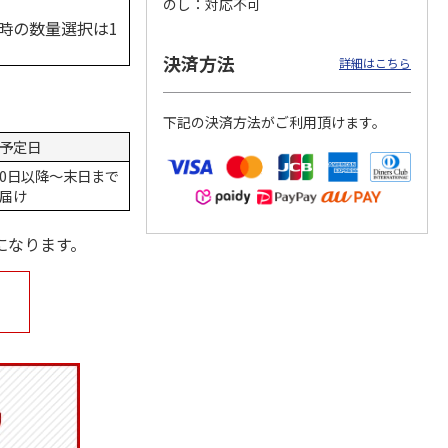
のし
対応不可
時の数量選択は1
決済方法
詳細はこちら
トマグ
コーデュロイ生地ラ
ふわっとフタタイト
八角形ステンレスマ
ポムプ
ンチバッグ ハロー
ランチボックス角型
グボトル 500ml リ
下記の決済方法がご利用頂けます。
4
キティ KCOB2
パペットスンスン
ラックマ リラッ
…
R
…
予定日
2,200円
1,485円
4,510円
0日以降～末日まで
)
(送料別・税込)
(送料別・税込)
(送料別・税込)
届け
になります。