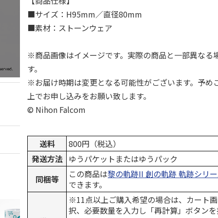
【商品仕様】
■サイズ：H95mm／直径80mm
■素材：ストーンウェア
※商品画像はイメージです。実際の商品と一部異なる
す。
※お届け時期は変更となる可能性がございます。予め
上でお申し込みをお願い致します。
© Nihon Falcom
送料
800円（税込）
発送方法
ゆうパケットまたはゆうパック
この商品は
黎の軌跡II 創の軌跡 軌跡シリ
同梱等
できます。
※11点以上ご購入希望の場合は、カート画
択、必要数量を入力し「再計算」ボタンを