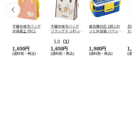
不織布保冷バッグ
不織布保冷バッグ
食洗機対応 2段ふわ
忍
水森亜土 FBC1
リラックマ ふわっ
っと弁当箱 パペッ
カ
と風船 FBC1
トスンスン PFLW
…
り
5.0
（1）
田
1,650円
1,650円
1,980円
1
(送料別・税込)
(送料別・税込)
(送料別・税込)
(