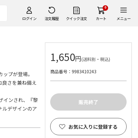
0
ログイン
注文履歴
クイック注文
カート
メニュー
1,650
円
(送料別・税込)
商品番号
9983410243
カップが登場。
コ良さを兼ね備え
デザインされ、『黎
ナルデザインのア
お気に入りに登録する