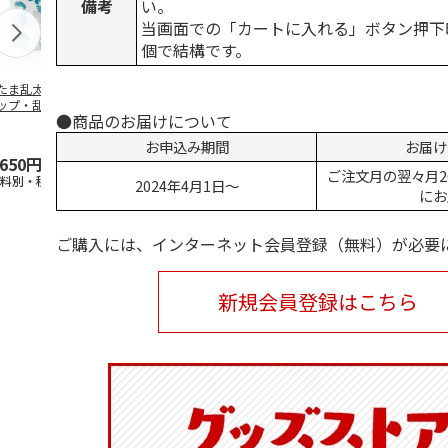
備考
い。
当画面での「カートに入れる」ボタン押下
個で結構です。
たま乱太郎 マグ
抗菌食洗機対応 ふ
マスコット入りドリ
陶器ダイカッ
ップ・乱太郎・き
わっと弁当箱 530ml
ンクボトル ハロー
カップ ポム
●商品のお届けについて
丸・しんべヱ・山
水森亜土 PF
…
キティ PSPR5MC
リン CHMGD
伝
…
お申込み期間
お届け
,650円
1,760円
3,300円
2,970円
ご注文月の翌々月2
送料別・税込)
(送料別・税込)
(送料別・税込)
(送料別・税込
2024年4月1日～
にお
ご購入には、インターネット会員登録（無料）が必要
新規会員登録はこちら