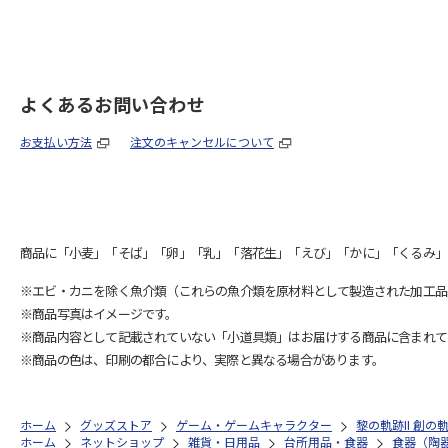
よくあるお問い合わせ
お支払い方法
注文のキャンセルについて
商品に「小麦」「そば」「卵」「乳」「落花生」「えび」「かに」「くるみ」
※エビ・カニを除く魚介類（これらの魚介類を原材料として製造された加工品
※商品写真はイメージです。
※商品内容として記載されていない「小道具類」はお届けする商品に含まれて
※商品の色は、印刷の都合により、実際と異なる場合があります。
ホーム
グッズストア
ゲーム・ゲームキャラクター
黎の軌跡II 創
ホーム
ネットショップ
雑貨・日用品
台所用品・食器
食器（陶