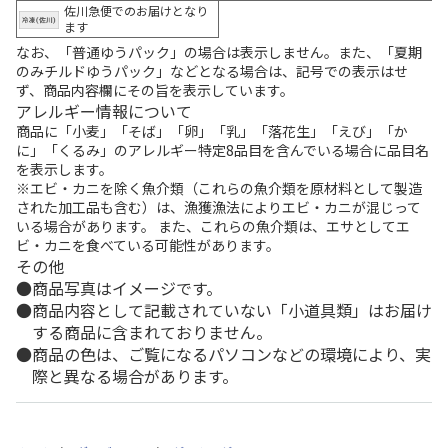
佐川急便でのお届けとなり
ます
なお、「普通ゆうパック」の場合は表示しません。また、「夏期
のみチルドゆうパック」などとなる場合は、記号での表示はせ
ず、商品内容欄にその旨を表示しています。
アレルギー情報について
商品に「小麦」「そば」「卵」「乳」「落花生」「えび」「か
に」「くるみ」のアレルギー特定8品目を含んでいる場合に品目名
を表示します。
※エビ・カニを除く魚介類（これらの魚介類を原材料として製造
された加工品も含む）は、漁獲漁法によりエビ・カニが混じって
いる場合があります。 また、これらの魚介類は、エサとしてエ
ビ・カニを食べている可能性があります。
その他
商品写真はイメージです。
商品内容として記載されていない「小道具類」はお届け
する商品に含まれておりません。
商品の色は、ご覧になるパソコンなどの環境により、実
際と異なる場合があります。