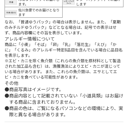
ます。
します
佐川急便でのお届けとなり
ます
なお、「普通ゆうパック」の場合は表示しません。また、「夏期
のみチルドゆうパック」などとなる場合は、記号での表示はせ
ず、商品内容欄にその旨を表示しています。
アレルギー情報について
商品に「小麦」「そば」「卵」「乳」「落花生」「えび」「か
に」「くるみ」のアレルギー特定8品目を含んでいる場合に品目名
を表示します。
※エビ・カニを除く魚介類（これらの魚介類を原材料として製造
された加工品も含む）は、漁獲漁法によりエビ・カニが混じって
いる場合があります。 また、これらの魚介類は、エサとしてエ
ビ・カニを食べている可能性があります。
その他
商品写真はイメージです。
商品内容として記載されていない「小道具類」はお届け
する商品に含まれておりません。
商品の色は、ご覧になるパソコンなどの環境により、実
際と異なる場合があります。