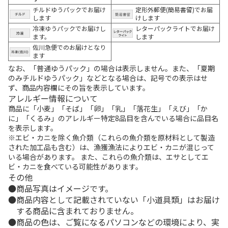
チルドゆうパックでお届け
定形外郵便(簡易書留)でお届
します
けします
冷凍ゆうパックでお届けし
レターパックライトでお届け
ます。
します
佐川急便でのお届けとなり
ます
なお、「普通ゆうパック」の場合は表示しません。また、「夏期
のみチルドゆうパック」などとなる場合は、記号での表示はせ
ず、商品内容欄にその旨を表示しています。
アレルギー情報について
商品に「小麦」「そば」「卵」「乳」「落花生」「えび」「か
に」「くるみ」のアレルギー特定8品目を含んでいる場合に品目名
を表示します。
※エビ・カニを除く魚介類（これらの魚介類を原材料として製造
された加工品も含む）は、漁獲漁法によりエビ・カニが混じって
いる場合があります。 また、これらの魚介類は、エサとしてエ
ビ・カニを食べている可能性があります。
その他
商品写真はイメージです。
商品内容として記載されていない「小道具類」はお届け
する商品に含まれておりません。
商品の色は、ご覧になるパソコンなどの環境により、実