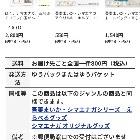
ぼく、シマエナガ。空飛ぶ
吾妻まいか・シマエナガ
吾妻まいか・シマ
モフモフ白玉だんご
アクリルキーホルダー・え
トートバッグ・えら
らべるグッズ01配達員風1
ッズ01配達員風1
4.0
（1）
2,800円
550円
1,540円
(送料別・税込)
(送料別・税込)
(送料別・税込)
送料
お届け先ごと全国一律800円（税込）
発送方
ゆうパックまたはゆうパケット
法
同梱等
この商品は以下のジャンルの商品と同
梱できます。
吾妻まいか・シマエナガシリーズ え
らべるグッズ
シマエナガ オリジナルグッズ
備考
※郵便局窓口での受付はございませ