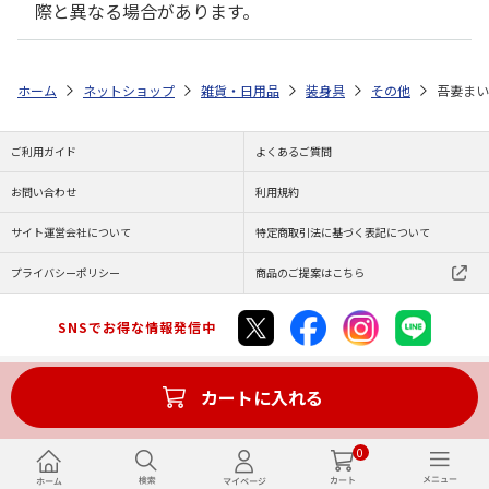
際と異なる場合があります。
ホーム
ネットショップ
雑貨・日用品
装身具
その他
吾妻まい
ご利用ガイド
よくあるご質問
お問い合わせ
利用規約
サイト運営会社について
特定商取引法に基づく表記について
プライバシーポリシー
商品のご提案はこちら
SNSでお得な情報発信中
カートに入れる
Copyright (C) JAPAN POST Co.,Ltd. All Rights Reserved.
0