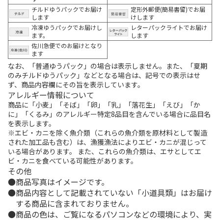
チルドゆうパックでお届け
定形外郵便(簡易書留)でお届
します
けします
冷凍ゆうパックでお届けし
レターパックライトでお届け
ます。
します
佐川急便でのお届けとなり
ます
なお、「普通ゆうパック」の場合は表示しません。また、「夏期
のみチルドゆうパック」などとなる場合は、記号での表示はせ
ず、商品内容欄にその旨を表示しています。
アレルギー情報について
商品に「小麦」「そば」「卵」「乳」「落花生」「えび」「か
に」「くるみ」のアレルギー特定8品目を含んでいる場合に品目名
を表示します。
※エビ・カニを除く魚介類（これらの魚介類を原材料として製造
された加工品も含む）は、漁獲漁法によりエビ・カニが混じって
いる場合があります。 また、これらの魚介類は、エサとしてエ
ビ・カニを食べている可能性があります。
その他
商品写真はイメージです。
商品内容として記載されていない「小道具類」はお届け
する商品に含まれておりません。
商品の色は、ご覧になるパソコンなどの環境により、実