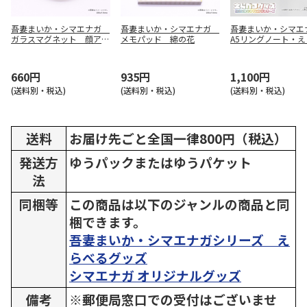
吾妻まいか・シマエナガ
吾妻まいか・シマエナガ
吾妻まいか・シマ
ガラスマグネット 顔アッ
メモパッド 綿の花
A5リングノート・え
プ
るグッズ01配達員風
660円
935円
1,100円
(送料別・税込)
(送料別・税込)
(送料別・税込)
送料
お届け先ごと全国一律800円（税込）
発送方
ゆうパックまたはゆうパケット
法
同梱等
この商品は以下のジャンルの商品と同
梱できます。
吾妻まいか・シマエナガシリーズ え
らべるグッズ
シマエナガ オリジナルグッズ
備考
※郵便局窓口での受付はございませ