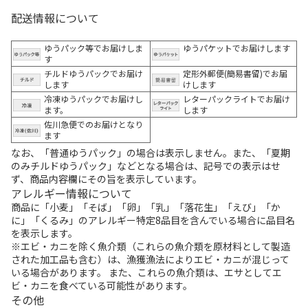
配送情報について
ゆうパック等でお届けしま
ゆうパケットでお届けします
す
チルドゆうパックでお届け
定形外郵便(簡易書留)でお届
します
けします
冷凍ゆうパックでお届けし
レターパックライトでお届け
ます。
します
佐川急便でのお届けとなり
ます
なお、「普通ゆうパック」の場合は表示しません。また、「夏期
のみチルドゆうパック」などとなる場合は、記号での表示はせ
ず、商品内容欄にその旨を表示しています。
アレルギー情報について
商品に「小麦」「そば」「卵」「乳」「落花生」「えび」「か
に」「くるみ」のアレルギー特定8品目を含んでいる場合に品目名
を表示します。
※エビ・カニを除く魚介類（これらの魚介類を原材料として製造
された加工品も含む）は、漁獲漁法によりエビ・カニが混じって
いる場合があります。 また、これらの魚介類は、エサとしてエ
ビ・カニを食べている可能性があります。
その他