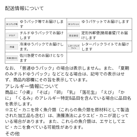
配送情報について
ゆうパック等でお届けしま
ゆうパケットでお届けします
す
チルドゆうパックでお届け
定形外郵便(簡易書留)でお届
します
けします
冷凍ゆうパックでお届けし
レターパックライトでお届け
ます。
します
佐川急便でのお届けとなり
ます
なお、「普通ゆうパック」の場合は表示しません。また、「夏期
のみチルドゆうパック」などとなる場合は、記号での表示はせ
ず、商品内容欄にその旨を表示しています。
アレルギー情報について
商品に「小麦」「そば」「卵」「乳」「落花生」「えび」「か
に」「くるみ」のアレルギー特定8品目を含んでいる場合に品目名
を表示します。
※エビ・カニを除く魚介類（これらの魚介類を原材料として製造
された加工品も含む）は、漁獲漁法によりエビ・カニが混じって
いる場合があります。 また、これらの魚介類は、エサとしてエ
ビ・カニを食べている可能性があります。
その他