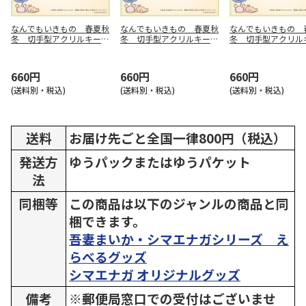
なんでもいきもの 春夏秋
なんでもいきもの 春夏秋
なんでもいきもの 
冬 切手型アクリルキーホ
冬 切手型アクリルキーホ
冬 切手型アクリル
ルダー 春
ルダー 夏
ルダー 秋
660円
660円
660円
(送料別・税込)
(送料別・税込)
(送料別・税込)
送料
お届け先ごと全国一律800円（税込）
発送方
ゆうパックまたはゆうパケット
法
同梱等
この商品は以下のジャンルの商品と同
梱できます。
吾妻まいか・シマエナガシリーズ え
らべるグッズ
シマエナガ オリジナルグッズ
備考
※郵便局窓口での受付はございませ