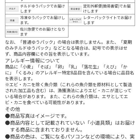
チルドゆうパックでお届け
定形外郵便(簡易書留)でお届
します
けします
冷凍ゆうパックでお届けし
レターパックライトでお届け
ます。
します
佐川急便でのお届けとなり
ます
なお、「普通ゆうパック」の場合は表示しません。また、「夏期
のみチルドゆうパック」などとなる場合は、記号での表示はせ
ず、商品内容欄にその旨を表示しています。
アレルギー情報について
商品に「小麦」「そば」「卵」「乳」「落花生」「えび」「か
に」「くるみ」のアレルギー特定8品目を含んでいる場合に品目名
を表示します。
※エビ・カニを除く魚介類（これらの魚介類を原材料として製造
された加工品も含む）は、漁獲漁法によりエビ・カニが混じって
いる場合があります。 また、これらの魚介類は、エサとしてエ
ビ・カニを食べている可能性があります。
その他
商品写真はイメージです。
商品内容として記載されていない「小道具類」はお届け
する商品に含まれておりません。
商品の色は、ご覧になるパソコンなどの環境により、実