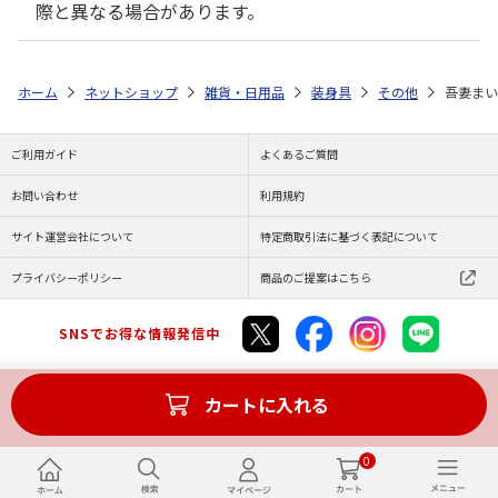
際と異なる場合があります。
ホーム
ネットショップ
雑貨・日用品
装身具
その他
吾妻まい
ご利用ガイド
よくあるご質問
お問い合わせ
利用規約
サイト運営会社について
特定商取引法に基づく表記について
プライバシーポリシー
商品のご提案はこちら
SNSでお得な情報発信中
カートに入れる
Copyright (C) JAPAN POST Co.,Ltd. All Rights Reserved.
0