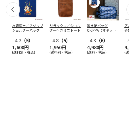
水森亜土／２ジップ
リラックマ／ショル
置き配バッグ
ア
ショルダーバッグ
ダー付きミニトート
OKIPPA（オキッ
奇
パ）
風』
4.2
（5）
4.8
（5）
4.3
（6）
1,600円
1,950円
4,980円
4
(送料別・税込)
(送料別・税込)
(送料・税込)
(