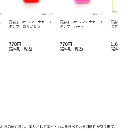
ス
吾妻まいか シマエナガ ス
吾妻まいか シマエナガ ス
吾妻まいか
タンプ ありがとう
タンプ ハート
ぽすたんぷ
セット パ
770円
770円
1,650円
(送料別・税込)
(送料別・税込)
(送料別・税込
れらの魚介類は、エサとしてエビ・カニを食べている可能性があります。