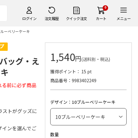
0
ログイン
注文履歴
クイック注文
カート
メニュー
ブルーベリーケーキ
1,540
円
バッグ・え
(送料別・税込)
ーキ
獲得ポイント： 15 pt
商品番号
9983402249
れる前に必ず商品
デザイン：10ブルーベリーケーキ
ラストがグッズに
ザインを選んでご
数量