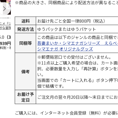
※商品の大きさ、同梱商品により配送方法が異なるこ
送料
お届け先ごと全国一律800円（税込）
ニメ『ジョジョの
コジコジ／ショルダ
POSTIES オリジナ
アニメ『ジョ
妙な冒険 黄金の
ー付きバッグ
ルTシャツ Sサイズ
奇妙な冒険 
発送方法
ゆうパックまたはゆうパケット
CITY POP
…
風』CITY PO
5.0
（3）
4.5
（6）
4.8
（4）
この商品は以下のジャンルの商品と同梱で
同梱等
吾妻まいか・シマエナガシリーズ えらべ
,939円
1,760円
3,080円
3,839円
送料別・税込)
(送料別・税込)
(送料別・税込)
(送料別・税込
シマエナガ オリジナルグッズ
※郵便局窓口での受付はございません。
※11点以上ご購入希望の場合は、カート画
択、必要数量を入力し「再計算」ボタンを
備考
い。
当画面での「カートに入れる」ボタン押下
個で結構です。
お届け予
ご注文月の翌々月20日以降～末日までに
定日
ご購入には、インターネット会員登録（無料）が必要