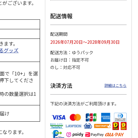
とがございます。
配送情報
ジョの
『ジョジョの奇妙な
『ジョジョの奇妙な
『ジョジョの奇妙な
黄金の
冒険 スターダスト
冒険 スターダスト
冒険 スターダスト
配送期間
P
…
クルセイダース』
クルセイダース』
クルセイダース』
2026年07月20日～2028年09月30日
ワー
…
トラ
…
トラ
…
きます。
るグッズ
4,400円
3,300円
3,300円
配送方法
ゆうパック
)
(送料別・税込)
(送料別・税込)
(送料別・税込)
お届け日
指定不可
のし
対応不可
面で「10+」を選
押下してくださ
決済方法
詳細はこちら
時の数量選択は1
下記の決済方法がご利用頂けます。
お届け
になります。