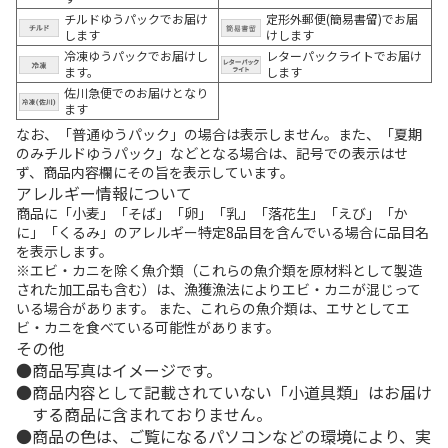
チルドゆうパックでお届け
定形外郵便(簡易書留)でお届
します
けします
冷凍ゆうパックでお届けし
レターパックライトでお届け
ます。
します
佐川急便でのお届けとなり
ます
なお、「普通ゆうパック」の場合は表示しません。また、「夏期
のみチルドゆうパック」などとなる場合は、記号での表示はせ
ず、商品内容欄にその旨を表示しています。
アレルギー情報について
商品に「小麦」「そば」「卵」「乳」「落花生」「えび」「か
に」「くるみ」のアレルギー特定8品目を含んでいる場合に品目名
を表示します。
※エビ・カニを除く魚介類（これらの魚介類を原材料として製造
された加工品も含む）は、漁獲漁法によりエビ・カニが混じって
いる場合があります。 また、これらの魚介類は、エサとしてエ
ビ・カニを食べている可能性があります。
その他
商品写真はイメージです。
商品内容として記載されていない「小道具類」はお届け
する商品に含まれておりません。
商品の色は、ご覧になるパソコンなどの環境により、実