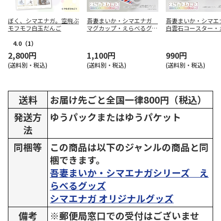
ぼく、シマエナガ。空飛ぶ
吾妻まいか・シマエナガ
吾妻まいか・シマ
モフモフ白玉だんご
マグカップ・えらべるグッ
白雲石コースター・
ズ01配達員風1
るグッズ01配達員風
4.0
（1）
2,800円
1,100円
990円
(送料別・税込)
(送料別・税込)
(送料別・税込)
送料
お届け先ごと全国一律800円（税込）
発送方
ゆうパックまたはゆうパケット
法
同梱等
この商品は以下のジャンルの商品と同
梱できます。
吾妻まいか・シマエナガシリーズ え
らべるグッズ
シマエナガ オリジナルグッズ
備考
※郵便局窓口での受付はございませ