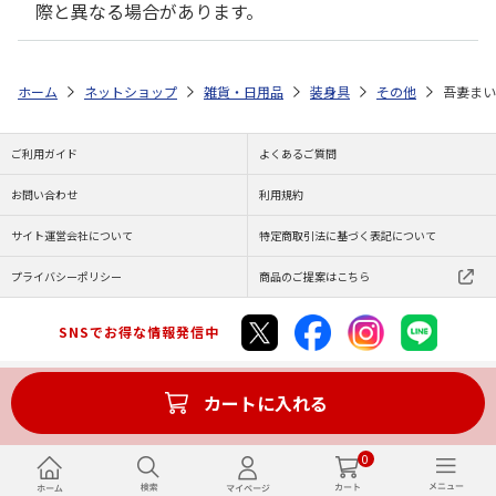
際と異なる場合があります。
ホーム
ネットショップ
雑貨・日用品
装身具
その他
吾妻まい
ご利用ガイド
よくあるご質問
お問い合わせ
利用規約
サイト運営会社について
特定商取引法に基づく表記について
プライバシーポリシー
商品のご提案はこちら
SNSでお得な情報発信中
カートに入れる
Copyright (C) JAPAN POST Co.,Ltd. All Rights Reserved.
0