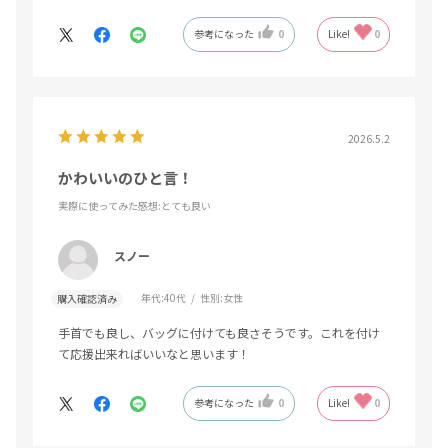
参考になった
0
Like!
0
2026.5.2
かわいいのひと言！
実際に使ってみた感想
:とても良い
スノー
年代:
40代
性別:
女性
購入確認済み
手首でも良し、バッグに付けても良さそうです。これを付け
て応援出来ればいいなと思います！
参考になった
0
Like!
0