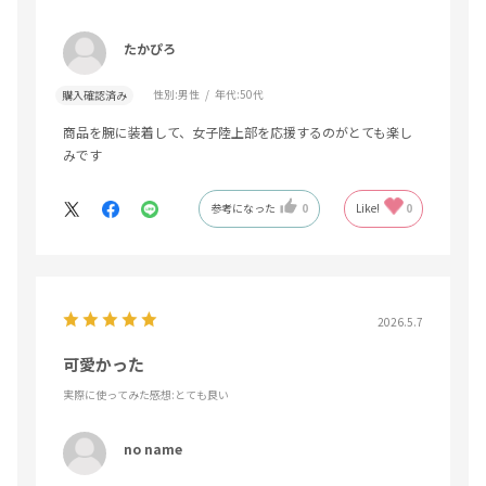
たかぴろ
性別:
男性
年代:
50代
購入確認済み
商品を腕に装着して、女子陸上部を応援するのがとても楽し
みです
参考になった
0
Like!
0
2026.5.7
可愛かった
実際に使ってみた感想
:とても良い
no name