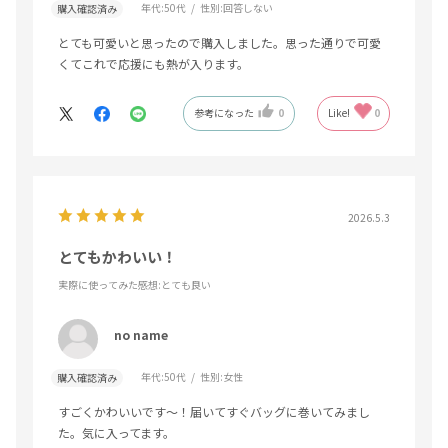
年代:
50代
性別:
回答しない
購入確認済み
とても可愛いと思ったので購入しました。思った通りで可愛
くてこれで応援にも熱が入ります。
参考になった
0
Like!
0
2026.5.3
とてもかわいい！
実際に使ってみた感想
:とても良い
no name
年代:
50代
性別:
女性
購入確認済み
すごくかわいいです〜！届いてすぐバッグに巻いてみまし
た。気に入ってます。