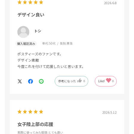
2026.6.8
デザイン良い
トシ
年代:
50代
性別:
男性
購入確認済み
ポスティーズのファンです。
デザイン素敵
今度これを付けて応援したいと思います。
参考になった
0
Like!
0
2026.5.12
女子陸上部の応援
実際に使ってみた感想
:とても良い