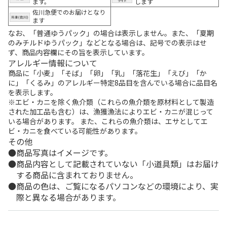
ます。
します
佐川急便でのお届けとなり
ます
なお、「普通ゆうパック」の場合は表示しません。また、「夏期
のみチルドゆうパック」などとなる場合は、記号での表示はせ
ず、商品内容欄にその旨を表示しています。
アレルギー情報について
商品に「小麦」「そば」「卵」「乳」「落花生」「えび」「か
に」「くるみ」のアレルギー特定8品目を含んでいる場合に品目名
を表示します。
※エビ・カニを除く魚介類（これらの魚介類を原材料として製造
された加工品も含む）は、漁獲漁法によりエビ・カニが混じって
いる場合があります。 また、これらの魚介類は、エサとしてエ
ビ・カニを食べている可能性があります。
その他
商品写真はイメージです。
商品内容として記載されていない「小道具類」はお届け
する商品に含まれておりません。
商品の色は、ご覧になるパソコンなどの環境により、実
際と異なる場合があります。