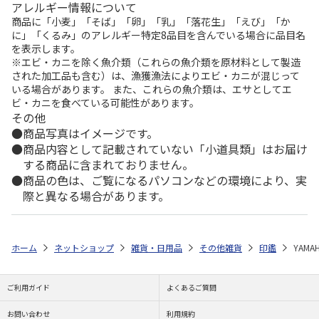
アレルギー情報について
商品に「小麦」「そば」「卵」「乳」「落花生」「えび」「か
に」「くるみ」のアレルギー特定8品目を含んでいる場合に品目名
を表示します。
※エビ・カニを除く魚介類（これらの魚介類を原材料として製造
された加工品も含む）は、漁獲漁法によりエビ・カニが混じって
いる場合があります。 また、これらの魚介類は、エサとしてエ
ビ・カニを食べている可能性があります。
その他
商品写真はイメージです。
商品内容として記載されていない「小道具類」はお届け
する商品に含まれておりません。
商品の色は、ご覧になるパソコンなどの環境により、実
際と異なる場合があります。
ホーム
ネットショップ
雑貨・日用品
その他雑貨
印鑑
YAM
ご利用ガイド
よくあるご質問
お問い合わせ
利用規約