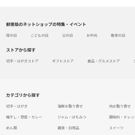
郵便局のネットショップの特集・イベント
母の日
こどもの日
父の日
お中元
敬老の日
ストアから探す
切手・はがきストア
ギフトストア
食品・グルメストア
カテゴリから探す
切手・はがき
海鮮お取り寄せ
肉お取り寄せ
梅干し・惣菜・カレー
ジャム・はちみつ
調味料・ドレッ
めん類
雑貨・日用品
スイーツ