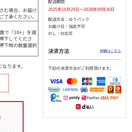
配送期間
2025年10月20日～2028年09月30日
さむ場合、お届け
ご了承ください。
配送方法
ゆうパック
お届け日
指定不可
マルチ
アニメ『ジョジョの
ポムポムプリン30th
令和八年七月場所
奇妙な冒険 黄金の
日付印 Lサイズ
優勝力士純金製小判
面で「10+」を選
のし
対応可
風』チョコラータと
【安青錦】
押下してくださ
セッ
5.0
…
（7）
押下時の数量選択
1,969円
4,950円
605,000円
決済方法
詳細はこちら
)
(送料別・税込)
(送料別・税込)
(送料・税込)
になります。
下記の決済方法がご利用頂けます。