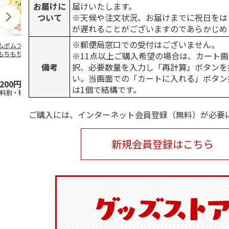
お届けに
届けいたします。
ついて
※天候や注文状況、お届けまでに祝日をは
が遅れることがございますのであらかじめ
※郵便局窓口での受付はございません。
ムポムプリン30th
ポムポムプリン30th
水森亜土／ステッカ
リラックマ／
もちもちもちマス
おもちもちもちクッ
ーセット
ケース
※11点以上ご購入希望の場合は、カート画
ット
ション
備考
択、必要数量を入力し「再計算」ボタンを
5.0
（6）
い。当画面での「カートに入れる」ボタン
,200円
4,950円
600円
1,100円
は1個で結構です。
送料別・税込)
(送料別・税込)
(送料別・税込)
(送料別・税込
ご購入には、インターネット会員登録（無料）が必要
新規会員登録はこちら