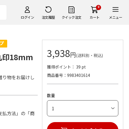
0
ログイン
注文履歴
クイック注文
カート
メニュー
3,938
円
植丸印18mm
(送料別・税込)
獲得ポイント： 39 pt
商品番号
9983401614
贈り物をお届けし
数量
支払方法」の「商