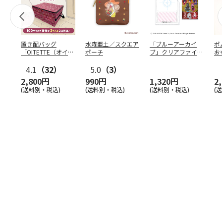
置き配バッグ
水森亜土／スクエア
「ブルーアーカイ
ポ
「OITETTE（オイテ
ポーチ
ブ」クリアファイル
お
ッテ）」
&ステッカーセット
コ
4.1
（32）
5.0
（3）
2,800円
990円
1,320円
2
(送料別・税込)
(送料別・税込)
(送料別・税込)
(