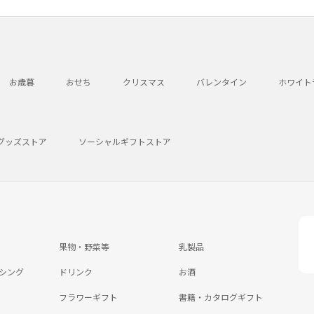
お歳暮
おせち
クリスマス
バレンタイン
ホワイト
グッズストア
ソーシャルギフトストア
果物・野菜等
乳製品
シング
ドリンク
お酒
フラワーギフト
書籍・カタログギフト