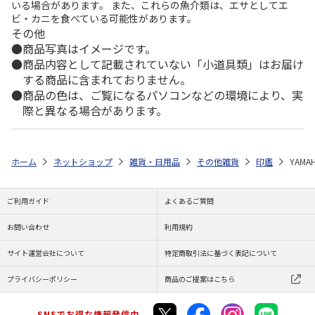
いる場合があります。 また、これらの魚介類は、エサとしてエ
ビ・カニを食べている可能性があります。
その他
商品写真はイメージです。
商品内容として記載されていない「小道具類」はお届け
する商品に含まれておりません。
商品の色は、ご覧になるパソコンなどの環境により、実
際と異なる場合があります。
ホーム
ネットショップ
雑貨・日用品
その他雑貨
印鑑
YAMA
ご利用ガイド
よくあるご質問
お問い合わせ
利用規約
サイト運営会社について
特定商取引法に基づく表記について
プライバシーポリシー
商品のご提案はこちら
SNSでお得な情報発信中