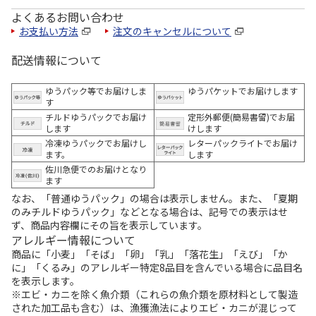
よくあるお問い合わせ
お支払い方法
注文のキャンセルについて
配送情報について
ゆうパック等でお届けしま
ゆうパケットでお届けします
す
チルドゆうパックでお届け
定形外郵便(簡易書留)でお届
します
けします
冷凍ゆうパックでお届けし
レターパックライトでお届け
ます。
します
佐川急便でのお届けとなり
ます
なお、「普通ゆうパック」の場合は表示しません。また、「夏期
のみチルドゆうパック」などとなる場合は、記号での表示はせ
ず、商品内容欄にその旨を表示しています。
アレルギー情報について
商品に「小麦」「そば」「卵」「乳」「落花生」「えび」「か
に」「くるみ」のアレルギー特定8品目を含んでいる場合に品目名
を表示します。
※エビ・カニを除く魚介類（これらの魚介類を原材料として製造
された加工品も含む）は、漁獲漁法によりエビ・カニが混じって