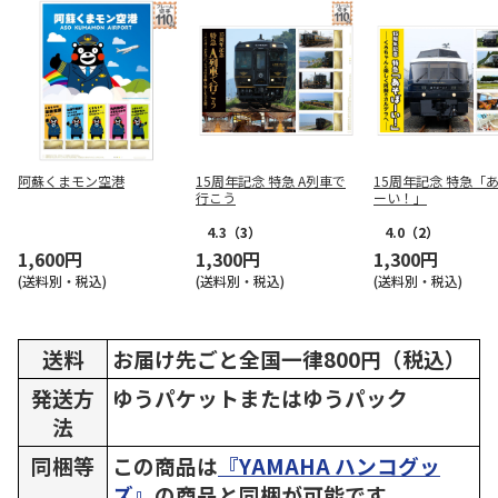
阿蘇くまモン空港
15周年記念 特急 A列車で
15周年記念 特急「
行こう
ーい！」
4.3
（3）
4.0
（2）
1,600円
1,300円
1,300円
(送料別・税込)
(送料別・税込)
(送料別・税込)
送料
お届け先ごと全国一律800円（税込）
発送方
ゆうパケットまたはゆうパック
法
同梱等
この商品は
『YAMAHA ハンコグッ
ズ』
の商品と同梱が可能です。