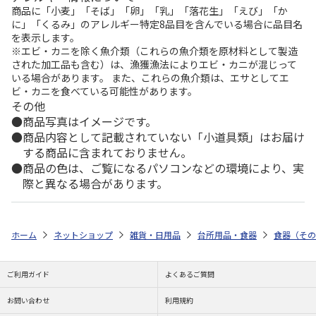
商品に「小麦」「そば」「卵」「乳」「落花生」「えび」「か
に」「くるみ」のアレルギー特定8品目を含んでいる場合に品目名
を表示します。
※エビ・カニを除く魚介類（これらの魚介類を原材料として製造
された加工品も含む）は、漁獲漁法によりエビ・カニが混じって
いる場合があります。 また、これらの魚介類は、エサとしてエ
ビ・カニを食べている可能性があります。
その他
商品写真はイメージです。
商品内容として記載されていない「小道具類」はお届け
する商品に含まれておりません。
商品の色は、ご覧になるパソコンなどの環境により、実
際と異なる場合があります。
ホーム
ネットショップ
雑貨・日用品
台所用品・食器
食器（その
ご利用ガイド
よくあるご質問
お問い合わせ
利用規約