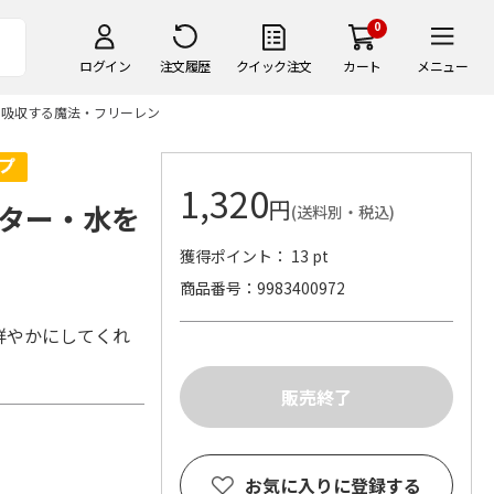
0
ログイン
注文履歴
クイック注文
カート
メニュー
を吸収する魔法・フリーレン
1,320
円
ター・水を
(送料別・税込)
獲得ポイント： 13 pt
商品番号
9983400972
！
鮮やかにしてくれ
お気に入りに登録する