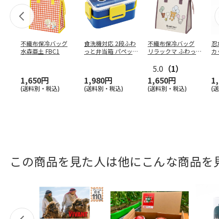
不織布保冷バッグ
食洗機対応 2段ふわ
不織布保冷バッグ
忍
水森亜土 FBC1
っと弁当箱 パペッ
リラックマ ふわっ
カ
トスンスン PFLW
…
と風船 FBC1
り
5.0
（1）
田
1,650円
1,980円
1,650円
1
(送料別・税込)
(送料別・税込)
(送料別・税込)
(
この商品を見た人は他にこんな商品を