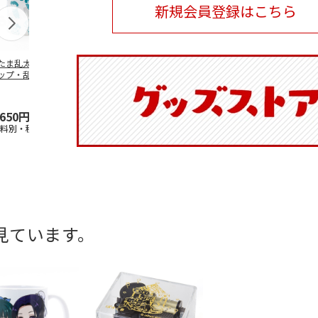
新規会員登録はこちら
たま乱太郎 マグ
陶器ダイカットマグ
抗菌食洗機対応 ふ
ふわっとフタ
ップ・乱太郎・き
カップ ポムポムプ
わっと弁当箱 530ml
ランチボック
丸・しんべヱ・山
リン CHMGD4
水森亜土 PF
…
パペットスン
伝
…
R
…
,650円
2,970円
1,760円
1,485円
送料別・税込)
(送料別・税込)
(送料別・税込)
(送料別・税込
見ています。