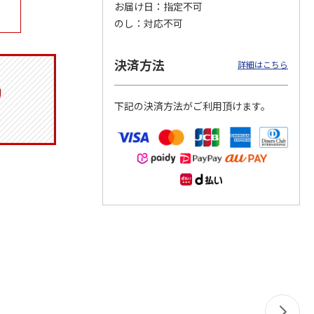
お届け日
指定不可
のし
対応不可
決済方法
タイト
マスコット入りドリ
コーデュロイ生地ラ
マスコット付箸・箸
詳細はこちら
ス角型
ンクボトル ハロー
ンチバッグ ハロー
置きセット 21cm 干
スン
キティ PSPR5MC
キティ KCOB2
支箸 ポムポムプ
…
下記の決済方法がご利用頂けます。
3,300円
2,200円
1,320円
)
(送料別・税込)
(送料別・税込)
(送料別・税込)