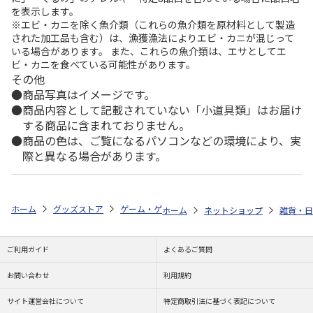
を表示します。
※エビ・カニを除く魚介類（これらの魚介類を原材料として製造
された加工品も含む）は、漁獲漁法によりエビ・カニが混じって
いる場合があります。 また、これらの魚介類は、エサとしてエ
ビ・カニを食べている可能性があります。
その他
商品写真はイメージです。
商品内容として記載されていない「小道具類」はお届け
する商品に含まれておりません。
商品の色は、ご覧になるパソコンなどの環境により、実
際と異なる場合があります。
ホーム
グッズストア
ゲーム・ゲームキャラクター
英雄伝説 軌跡シ
ホーム
ネットショップ
雑貨・日
ご利用ガイド
よくあるご質問
お問い合わせ
利用規約
サイト運営会社について
特定商取引法に基づく表記について