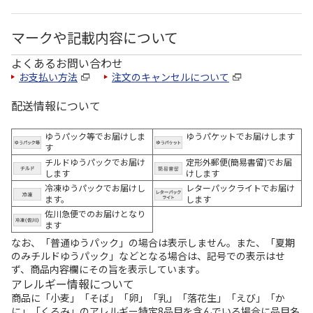
マークや記載内容について
よくあるお問い合わせ
お支払い方法
注文のキャンセルについて
配送情報について
ゆうパック等でお届けしま
ゆうパケットでお届けします
す
チルドゆうパックでお届け
定形外郵便(簡易書留)でお届
します
けします
冷凍ゆうパックでお届けし
レターパックライトでお届け
ます。
します
佐川急便でのお届けとなり
ます
なお、「普通ゆうパック」の場合は表示しません。また、「夏期
のみチルドゆうパック」などとなる場合は、記号での表示はせ
ず、商品内容欄にその旨を表示しています。
アレルギー情報について
商品に「小麦」「そば」「卵」「乳」「落花生」「えび」「か
に」「くるみ」のアレルギー特定8品目を含んでいる場合に品目名