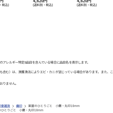
0円
4,620円
4,620円
・税込)
(送料別・税込)
(送料別・税込)
のアレルギー特定8品目を含んでいる場合に品目名を表示します。
も含む）は、漁獲漁法によりエビ・カニが混じっている場合があります。また、こ
おりません。
印章雑貨
痛印
薬屋のひとりごと 小蘭・丸印18mm
のひとりごと 小蘭・丸印18mm