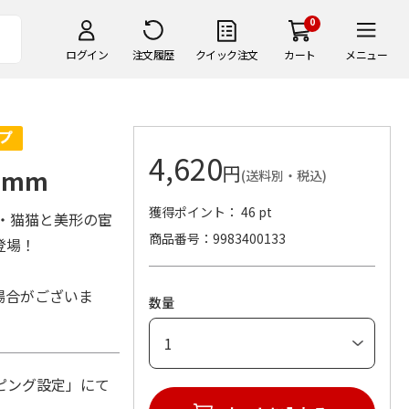
0
ログイン
注文履歴
クイック注文
カート
メニュー
4,620
円
8mm
(送料別・税込)
獲得ポイント： 46 pt
・猫猫と美形の宦
商品番号
9983400133
登場！
場合がございま
数量
ピング設定」にて