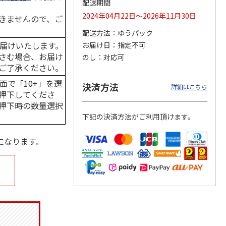
配送期間
2024年04月22日～2026年11月30日
きませんので、ご
配送方法
ゆうパック
届けいたします。
お届け日
指定不可
マルチ
アニメ『ジョジョの
ポムポムプリン30th
令和八年七月場所
奇妙な冒険 黄金の
日付印 Lサイズ
優勝力士純金製小判
さむ場合、お届け
のし
対応可
風』チョコラータと
【安青錦】
ご了承ください。
セッ
5.0
…
（7）
1,969円
4,950円
605,000円
面で「10+」を選
決済方法
詳細はこちら
)
(送料別・税込)
(送料別・税込)
(送料・税込)
押下してくださ
押下時の数量選択
下記の決済方法がご利用頂けます。
になります。