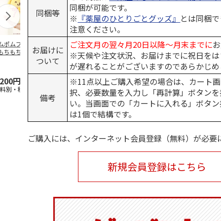
同梱が可能です。
同梱等
※
『薬屋のひとりごとグッズ』
とは同梱で
注意ください。
ご注文月の翌々月20日以降～月末までに
お
ムポムプリン30th
ポムポムプリン30th
水森亜土／ステッカ
リラックマ／
お届けに
もちもちもちマス
おもちもちもちクッ
ーセット
ケース
※天候や注文状況、お届けまでに祝日をは
ついて
ット
ション
が遅れることがございますのであらかじめ
5.0
（6）
,200円
4,950円
600円
1,100円
※11点以上ご購入希望の場合は、カート画
送料別・税込)
(送料別・税込)
(送料別・税込)
(送料別・税込
択、必要数量を入力し「再計算」ボタンを
備考
い。当画面での「カートに入れる」ボタン
は1個で結構です。
ご購入には、インターネット会員登録（無料）が必要
新規会員登録はこちら