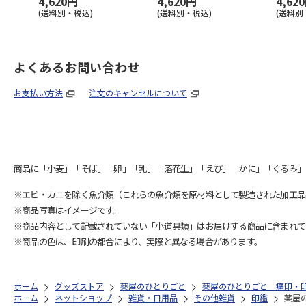
4,620円
4,620円
4,62
(送料別・税込)
(送料別・税込)
(送料別
よくあるお問い合わせ
お支払い方法
注文のキャンセルについて
商品に「小麦」「そば」「卵」「乳」「落花生」「えび」「かに」「くるみ」
※エビ・カニを除く魚介類（これらの魚介類を原材料として製造された加工品
※商品写真はイメージです。
※商品内容として記載されていない「小道具類」はお届けする商品に含まれて
※商品の色は、印刷の都合により、実際と異なる場合があります。
ホーム
グッズストア
薬屋のひとりごと
薬屋のひとりごと 痛印・
ホーム
ネットショップ
雑貨・日用品
その他雑貨
印鑑
薬屋