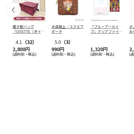
置き配バッグ
水森亜土／スクエア
「ブルーアーカイ
ポ
「OITETTE（オイテ
ポーチ
ブ」クリアファイル
お
ッテ）」
&ステッカーセット
コ
4.1
（32）
5.0
（3）
2,800円
990円
1,320円
2
(送料別・税込)
(送料別・税込)
(送料別・税込)
(