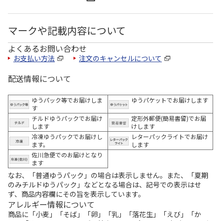
マークや記載内容について
よくあるお問い合わせ
お支払い方法
注文のキャンセルについて
配送情報について
ゆうパック等でお届けしま
ゆうパケットでお届けします
す
チルドゆうパックでお届け
定形外郵便(簡易書留)でお届
します
けします
冷凍ゆうパックでお届けし
レターパックライトでお届け
ます。
します
佐川急便でのお届けとなり
ます
なお、「普通ゆうパック」の場合は表示しません。また、「夏期
のみチルドゆうパック」などとなる場合は、記号での表示はせ
ず、商品内容欄にその旨を表示しています。
アレルギー情報について
商品に「小麦」「そば」「卵」「乳」「落花生」「えび」「か