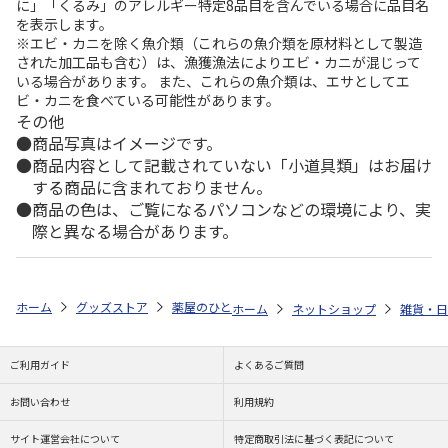
に」「くるみ」のアレルギー特定8品目を含んでいる場合に品目名
を表示します。
※エビ・カニを除く魚介類（これらの魚介類を原材料として製造
された加工品も含む）は、漁獲漁法によりエビ・カニが混じって
いる場合があります。 また、これらの魚介類は、エサとしてエ
ビ・カニを食べている可能性があります。
その他
商品写真はイメージです。
商品内容として記載されていない「小道具類」はお届け
する商品に含まれておりません。
商品の色は、ご覧になるパソコンなどの環境により、実
際と異なる場合があります。
ホーム
グッズストア
薬屋のひとりごと
薬屋のひとりごと 痛印・印
ホーム
ネットショップ
雑貨・日
ご利用ガイド
よくあるご質問
お問い合わせ
利用規約
サイト運営会社について
特定商取引法に基づく表記について