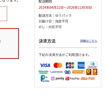
になります。
配送期間
2024年04月22日～2026年11月30日
配送方法
ゆうパック
お届け日
指定不可
トマグ
コーデュロイ生地ラ
ふわっとフタタイト
八角形ステンレスマ
ポムプ
ンチバッグ ハロー
ランチボックス角型
グボトル 500ml リ
のし
対応不可
4
キティ KCOB2
パペットスンスン
ラックマ リラッ
…
R
…
2,200円
1,485円
4,510円
決済方法
詳細はこちら
)
(送料別・税込)
(送料別・税込)
(送料別・税込)
下記の決済方法がご利用頂けます。