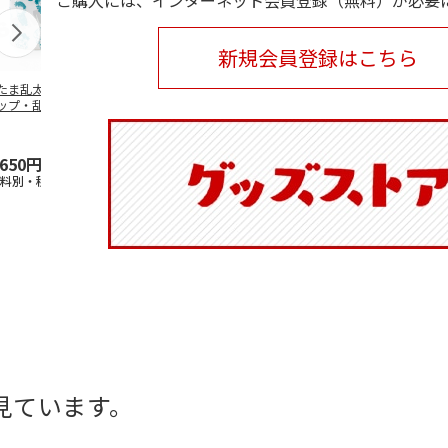
ご購入には、インターネット会員登録（無料）が必要
新規会員登録はこちら
たま乱太郎 マグ
抗菌食洗機対応 ふ
マスコット入りドリ
陶器ダイカッ
ップ・乱太郎・き
わっと弁当箱 530ml
ンクボトル ハロー
カップ ポム
丸・しんべヱ・山
水森亜土 PF
…
キティ PSPR5MC
リン CHMGD
伝
…
,650円
1,760円
3,300円
2,970円
送料別・税込)
(送料別・税込)
(送料別・税込)
(送料別・税込
見ています。