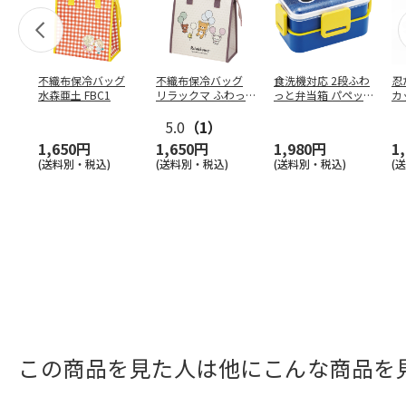
不織布保冷バッグ
不織布保冷バッグ
食洗機対応 2段ふわ
忍
水森亜土 FBC1
リラックマ ふわっ
っと弁当箱 パペッ
カ
と風船 FBC1
トスンスン PFLW
…
り
5.0
（1）
田
1,650円
1,650円
1,980円
1
(送料別・税込)
(送料別・税込)
(送料別・税込)
(
この商品を見た人は他にこんな商品を