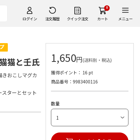
0
ログイン
注文履歴
クイック注文
カート
メニュー
1,650
円
猫猫と壬氏
(送料別・税込)
獲得ポイント： 16 pt
描きおこしマグカ
商品番号
9983400116
ースターとセット
数量