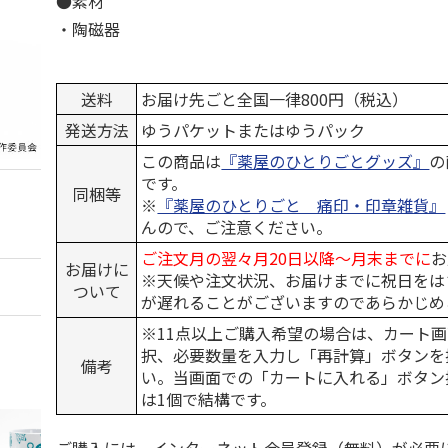
●素材
・陶磁器
送料
お届け先ごと全国一律800円（税込）
発送方法
ゆうパケットまたはゆうパック
この商品は
『薬屋のひとりごとグッズ』
の
です。
同梱等
※
『薬屋のひとりごと 痛印・印章雑貨』
んので、ご注意ください。
ご注文月の翌々月20日以降～月末までに
お
お届けに
※天候や注文状況、お届けまでに祝日をは
ついて
が遅れることがございますのであらかじめ
※11点以上ご購入希望の場合は、カート画
択、必要数量を入力し「再計算」ボタンを
備考
い。当画面での「カートに入れる」ボタン
は1個で結構です。