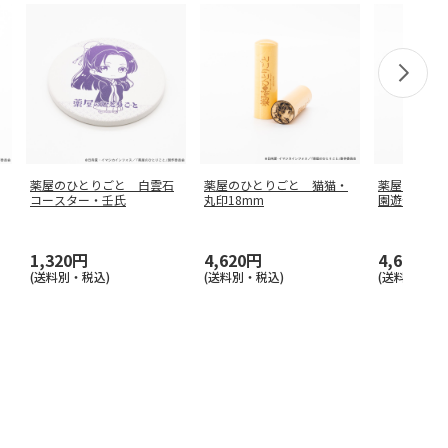
薬屋のひとりごと 白雲石
薬屋のひとりごと 猫猫・
薬屋のひと
コースター・壬氏
丸印18mm
園遊会衣裳・
1,320円
4,620円
4,620円
(送料別・税込)
(送料別・税込)
(送料別・税込