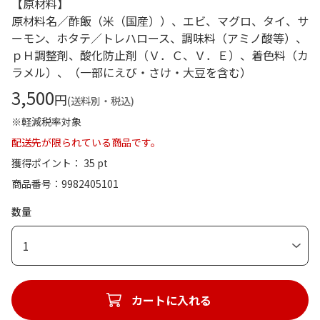
【原材料】
原材料名／酢飯（米（国産））、エビ、マグロ、タイ、サ
ーモン、ホタテ／トレハロース、調味料（アミノ酸等）、
ｐＨ調整剤、酸化防止剤（Ｖ．Ｃ、Ｖ．Ｅ）、着色料（カ
ラメル）、（一部にえび・さけ・大豆を含む）
3,500
円
(送料別・税込)
※軽減税率対象
配送先が限られている商品です。
獲得ポイント： 35 pt
商品番号
9982405101
数量
1
カートに入れる