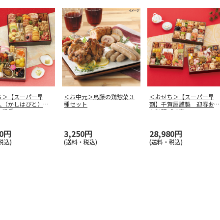
ち＞【スーパー早
＜お中元＞鳥藤の鶏惣菜３
＜おせち＞【スーパー早
人（かしはびと）
種セット
割】千賀屋謹製 迎春おせ
二段重
ち料理「千富
…
80円
3,250円
28,980円
税込)
(送料・税込)
(送料・税込)