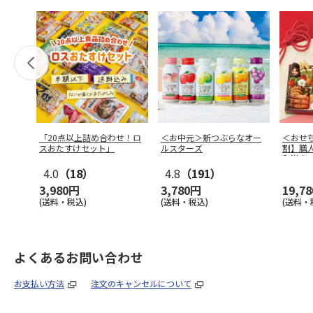
「20点以上詰め合わせ！ロ
＜お中元＞新つぶらなオー
＜おせ
スおたすけセット」
ルスターズ
割】膳
和洋中
4.0
（18）
4.8
（191）
3,980円
3,780円
19,7
(送料・税込)
(送料・税込)
(送料・
よくあるお問い合わせ
お支払い方法
注文のキャンセルについて