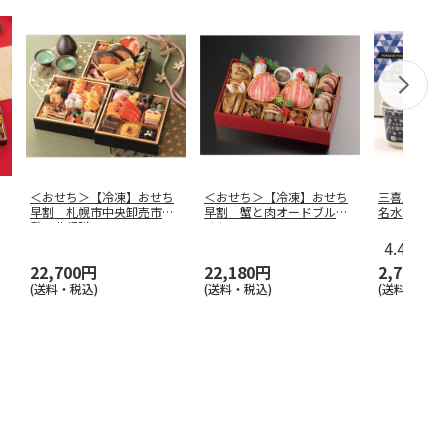
＜おせち＞【冷凍】おせち
＜おせち＞【冷凍】おせち
三喜屋珈琲
早割 札幌市中央卸売市場
早割 蟹と肉オードブルお
名水珈琲ゼリ
発 北都膳
せち
J-AE
4.4
（18
22,700円
22,180円
2,770円
(送料・税込)
(送料・税込)
(送料・税込)