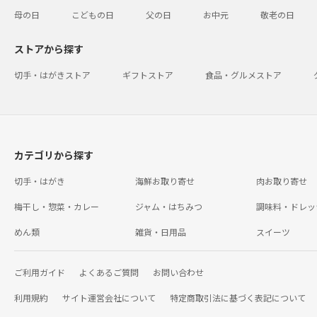
母の日
こどもの日
父の日
お中元
敬老の日
ストアから探す
切手・はがきストア
ギフトストア
食品・グルメストア
カテゴリから探す
切手・はがき
海鮮お取り寄せ
肉お取り寄せ
梅干し・惣菜・カレー
ジャム・はちみつ
調味料・ドレッ
めん類
雑貨・日用品
スイーツ
ご利用ガイド
よくあるご質問
お問い合わせ
利用規約
サイト運営会社について
特定商取引法に基づく表記について