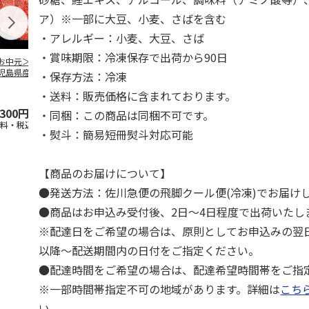
ア）※一部に大豆、小麦、さばを含む
・アレルギー：小麦、大豆、さば
・賞味期限：冷凍保存で出荷から90日
お中元＞【冷凍】
＜ご自宅用＞【冷
＜お中元＞【冷凍】
＜お中元＞【
児島県産黒毛和
凍】小分けロースト
国産黒毛和牛 焼肉
鹿児島県産黒
・保存方法：冷凍
 カタ肉焼肉用
ビーフ３２０ｇ
食べ比べ
牛 カタ肉焼
・送料：販売価格に含まれております。
４２０
…
（６２０
5.0
（1）
…
,300円
3,680円
5,400円
5,800円
・同梱：この商品は同梱不可です。
送料・税込)
(送料・税込)
(送料・税込)
(送料・税込)
・熨斗：簡易短冊熨斗対応可能
【商品のお届けについて】
●発送方法：佐川急便の飛脚クール便(冷凍)でお届け
●商品はお申込み受付後、2日～4日程度で出荷いたし
※配達日をご希望の場合は、原則としてお申込みの翌
以降～配送期間内の日付をご指定ください。
●配達時間をご希望の場合は、配達希望時間帯をご指
※一部時間帯指定不可の地域があります。詳細は
こち
い。