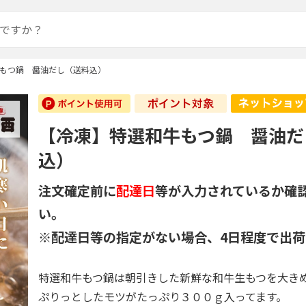
もつ鍋 醤油だし（送料込）
【冷凍】特選和牛もつ鍋 醤油だ
込）
注文確定前に
配達日
等が入力されているか確
い。
※配達日等の指定がない場合、4日程度で出荷
特選和牛もつ鍋は朝引きした新鮮な和牛生もつを大き
ぷりっとしたモツがたっぷり３００ｇ入ってます。