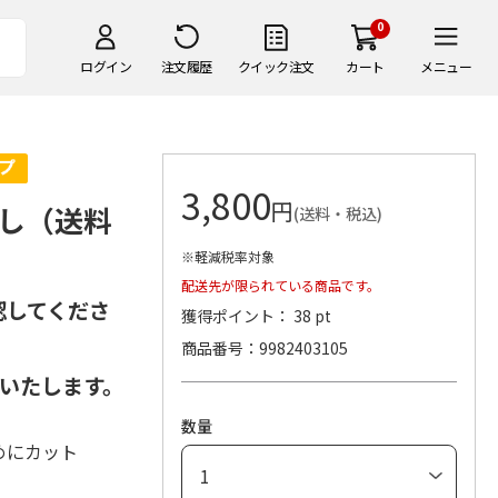
0
ログイン
注文履歴
クイック注文
カート
メニュー
3,800
円
し（送料
(送料・税込)
※軽減税率対象
配送先が限られている商品です。
認してくださ
獲得ポイント： 38 pt
商品番号
9982403105
いたします。
数量
めにカット