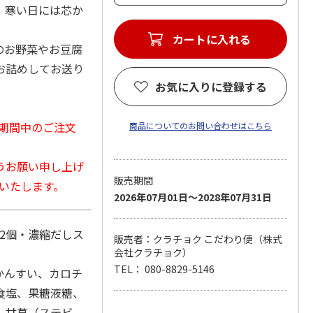
、寒い日には芯か
のお野菜やお豆腐
お詰めしてお送り
お気に入りに登録する
日）期間中のご注文
商品についてのお問い合わせはこちら
うお願い申し上げ
販売期間
応いたします。
2026年07月01日～2028年07月31日
×2個・濃縮だしス
販売者：クラチョク こだわり便（株式
会社クラチョク）
TEL： 080-8829-5146
かんすい、カロチ
食塩、果糖液糖、
、甘草（ステビ