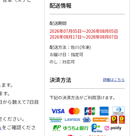
配送情報
配送期間
冷凍】
＜お中元＞【冷凍】
【冷凍】全国各地の
仙台名物 柔らか厚
2026年07月05日～2026年08月05日
毛和
職人仕込牛たん（Ｋ
厳選お肉食べ比べコ
切り牛たん Ｂ
2026年08月17日～2028年08月07日
肉用
Ｓ－３０）
ース
4.7
（3）
配送方法
佐川(冷凍)
5,380円
8,980円
5,980円
お届け日
指定可
(送料・税込)
(送料・税込)
(送料・税込)
のし
対応可
決済方法
詳細はこちら
します。
ます。
下記の決済方法がご利用頂けます。
日から数えて7日目
定ください。
ら
をご確認くださ