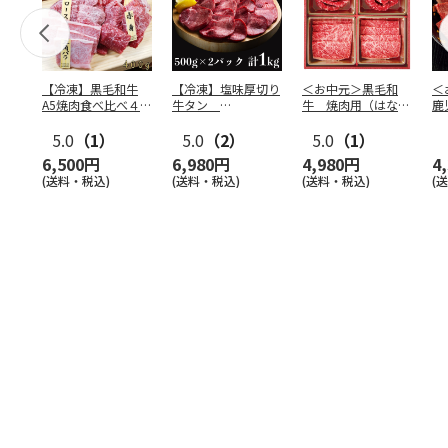
【冷凍】黒毛和牛
【冷凍】塩味厚切り
＜お中元＞黒毛和
＜
A5焼肉食べ比べ４種
牛タン
牛 焼肉用（はなも
鹿
セット400g
500g×2P 計：１
り）
牛
5.0
（1）
kg
5.0
（2）
5.0
（1）
（
6,500円
6,980円
4,980円
4
(送料・税込)
(送料・税込)
(送料・税込)
(