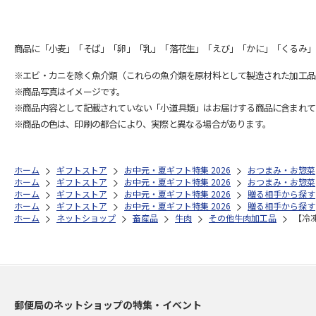
商品に「小麦」「そば」「卵」「乳」「落花生」「えび」「かに」「くるみ」
※エビ・カニを除く魚介類（これらの魚介類を原材料として製造された加工品
※商品写真はイメージです。
※商品内容として記載されていない「小道具類」はお届けする商品に含まれて
※商品の色は、印刷の都合により、実際と異なる場合があります。
ホーム
ギフトストア
お中元・夏ギフト特集 2026
おつまみ・お惣菜
ホーム
ギフトストア
お中元・夏ギフト特集 2026
おつまみ・お惣菜
ホーム
ギフトストア
お中元・夏ギフト特集 2026
贈る相手から探す
ホーム
ギフトストア
お中元・夏ギフト特集 2026
贈る相手から探す
ホーム
ネットショップ
畜産品
牛肉
その他牛肉加工品
【冷
郵便局のネットショップの特集・イベント