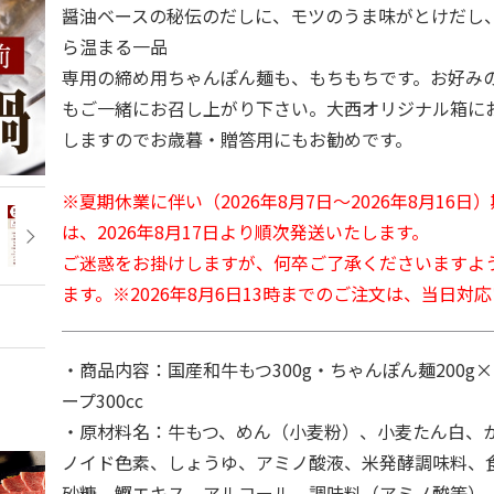
醤油ベースの秘伝のだしに、モツのうま味がとけだし
ら温まる一品
専用の締め用ちゃんぽん麺も、もちもちです。お好み
もご一緒にお召し上がり下さい。大西オリジナル箱に
しますのでお歳暮・贈答用にもお勧めです。
※夏期休業に伴い（2026年8月7日～2026年8月16
は、2026年8月17日より順次発送いたします。
ご迷惑をお掛けしますが、何卒ご了承くださいますよ
ます。※2026年8月6日13時までのご注文は、当日対
・商品内容：国産和牛もつ300g・ちゃんぽん麺200g
ープ300cc
・原材料名：牛もつ、めん（小麦粉）、小麦たん白、
ノイド色素、しょうゆ、アミノ酸液、米発酵調味料、
砂糖、鰹エキス、アルコール、調味料（アミノ酸等）